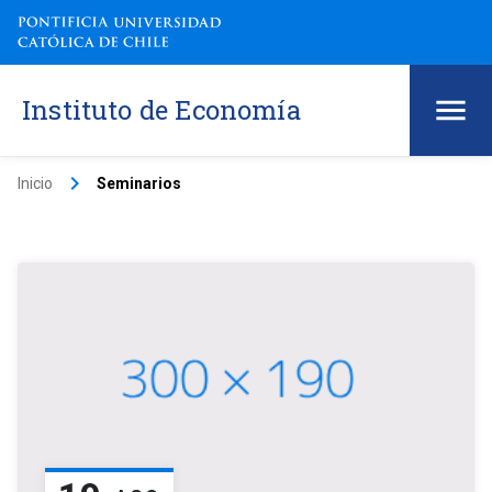
Instituto de Economía
keyboard_arrow_right
Inicio
Seminarios