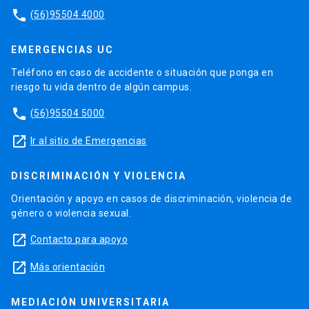
phone
(56)95504 4000
EMERGENCIAS UC
Teléfono en caso de accidente o situación que ponga en
riesgo tu vida dentro de algún campus.
phone
(56)95504 5000
launch
Ir al sitio de Emergencias
DISCRIMINACIÓN Y VIOLENCIA
Orientación y apoyo en casos de discriminación, violencia de
género o violencia sexual.
launch
Contacto para apoyo
launch
Más orientación
MEDIACIÓN UNIVERSITARIA