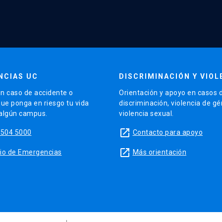
NCIAS UC
DISCRIMINACIÓN Y VIOL
n caso de accidente o
Orientación y apoyo en casos 
que ponga en riesgo tu vida
discriminación, violencia de g
 algún campus.
violencia sexual.
launch
5504 5000
Contacto para apoyo
launch
sitio de Emergencias
Más orientación