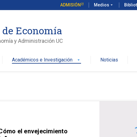
ADMISIÓN
Medios
arrow_drop_down
Biblio
o de Economía
nomía y Administración UC
Académicos e Investigación
Noticias
arrow_drop_down
 Cómo el envejecimiento