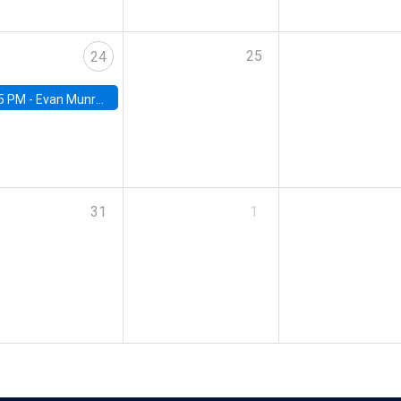
25
24
5 PM -
Evan Munro, Neyman Visiting Assistant Professor in the Department of Statistics at UC Berkeley
31
1