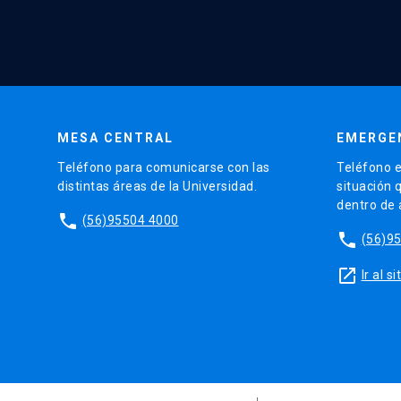
MESA CENTRAL
EMERGE
Teléfono para comunicarse con las
Teléfono e
distintas áreas de la Universidad.
situación 
dentro de
phone
(56)95504 4000
phone
(56)9
launch
Ir al 