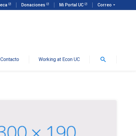
teca
Donaciones
Mi Portal UC
Correo
arrow_drop_down
search
Contacto
Working at Econ UC