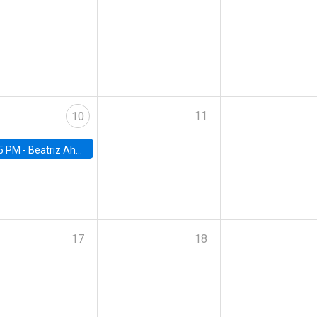
11
10
5 PM -
Beatriz Ahumada, PhD candidate, Universidad de Pittsburgh
17
18