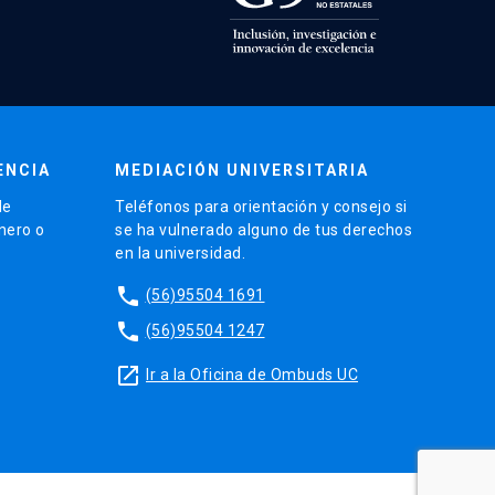
ENCIA
MEDIACIÓN UNIVERSITARIA
de
Teléfonos para orientación y consejo si
énero o
se ha vulnerado alguno de tus derechos
en la universidad.
phone
(56)95504 1691
phone
(56)95504 1247
launch
Ir a la Oficina de Ombuds UC