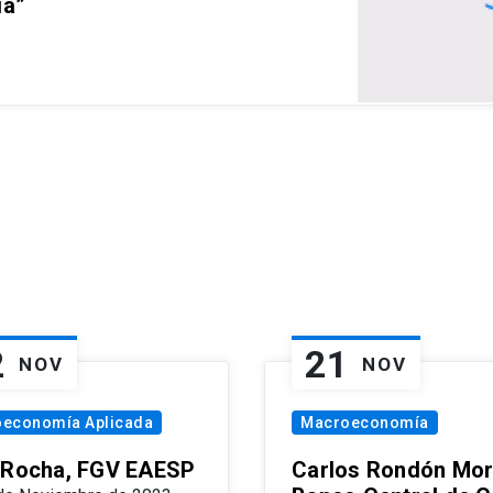
ia”
2
21
NOV
NOV
oeconomía Aplicada
Macroeconomía
 Rocha, FGV EAESP
Carlos Rondón Mor