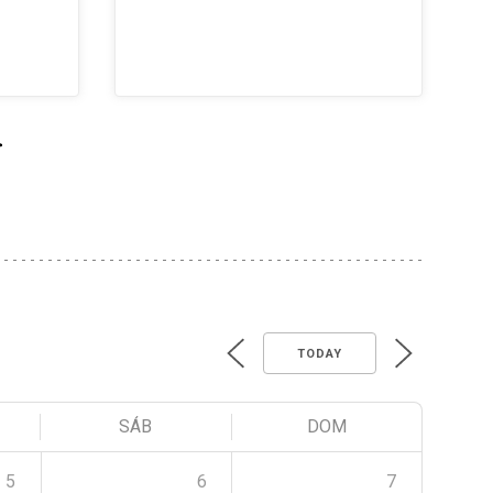
>
TODAY
SÁB
DOM
5
6
7