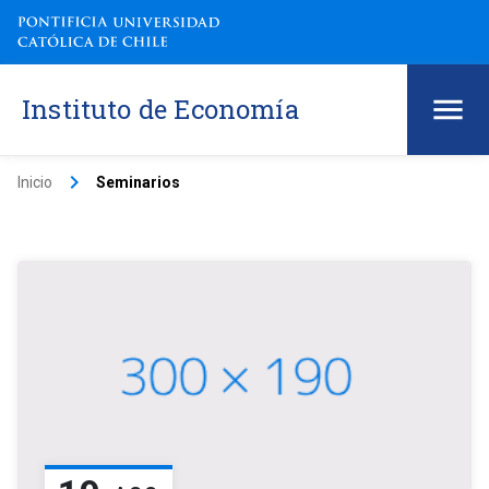
Instituto de Economía
keyboard_arrow_right
Inicio
Seminarios