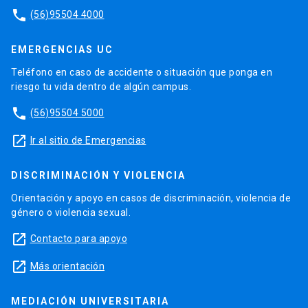
phone
(56)95504 4000
EMERGENCIAS UC
Teléfono en caso de accidente o situación que ponga en
riesgo tu vida dentro de algún campus.
phone
(56)95504 5000
launch
Ir al sitio de Emergencias
DISCRIMINACIÓN Y VIOLENCIA
Orientación y apoyo en casos de discriminación, violencia de
género o violencia sexual.
launch
Contacto para apoyo
launch
Más orientación
MEDIACIÓN UNIVERSITARIA