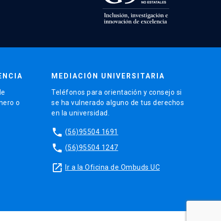
ENCIA
MEDIACIÓN UNIVERSITARIA
de
Teléfonos para orientación y consejo si
énero o
se ha vulnerado alguno de tus derechos
en la universidad.
phone
(56)95504 1691
phone
(56)95504 1247
launch
Ir a la Oficina de Ombuds UC