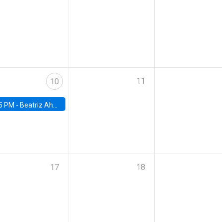
11
10
5 PM -
Beatriz Ahumada, PhD candidate, Universidad de Pittsburgh
17
18