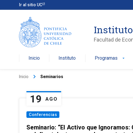
Ir al sitio UC
Institut
Facultad de Eco
Inicio
Instituto
Programas
arrow_drop_down
keyboard_arrow_right
Inicio
Seminarios
19
AGO
Conferencias
Seminario: “El Activo que Ignoramos: