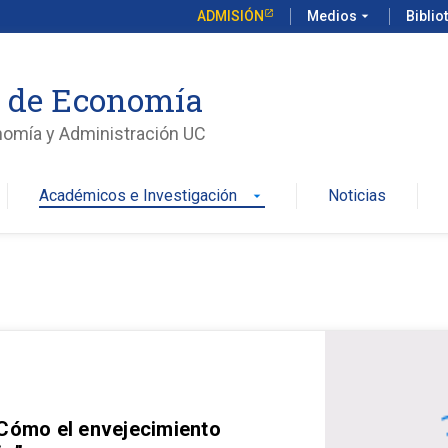
ADMISIÓN
Medios
arrow_drop_down
Biblio
o de Economía
nomía y Administración UC
Académicos e Investigación
Noticias
arrow_drop_down
 Cómo el envejecimiento