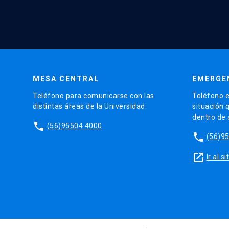
MESA CENTRAL
EMERGE
Teléfono para comunicarse con las
Teléfono e
distintas áreas de la Universidad.
situación 
dentro de
phone
(56)95504 4000
phone
(56)9
launch
Ir al 