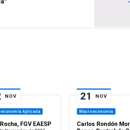
ia”
2
21
NOV
NOV
oeconomía Aplicada
Macroeconomía
 Rocha, FGV EAESP
Carlos Rondón Mor