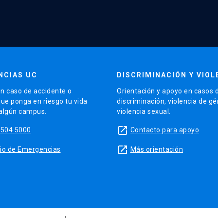
NCIAS UC
DISCRIMINACIÓN Y VIOL
n caso de accidente o
Orientación y apoyo en casos 
que ponga en riesgo tu vida
discriminación, violencia de g
 algún campus.
violencia sexual.
launch
5504 5000
Contacto para apoyo
launch
sitio de Emergencias
Más orientación