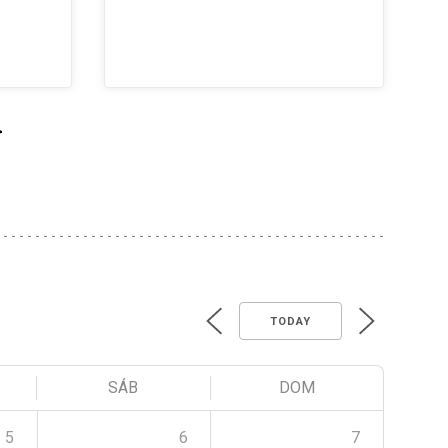
>
TODAY
SÁB
DOM
5
6
7