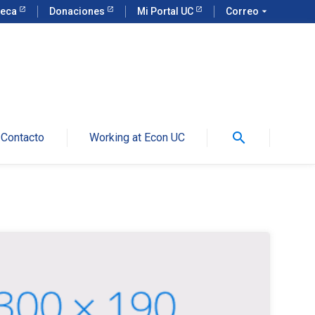
teca
Donaciones
Mi Portal UC
Correo
arrow_drop_down
search
Contacto
Working at Econ UC