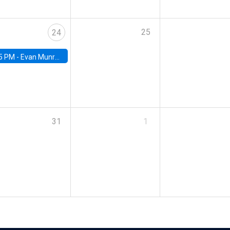
25
24
5 PM -
Evan Munro, Neyman Visiting Assistant Professor in the Department of Statistics at UC Berkeley
31
1