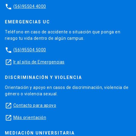
phone
(56)95504 4000
EMERGENCIAS UC
Teléfono en caso de accidente o situación que ponga en
riesgo tu vida dentro de algún campus.
phone
(56)95504 5000
launch
Ir al sitio de Emergencias
DISCRIMINACIÓN Y VIOLENCIA
Orientación y apoyo en casos de discriminación, violencia de
género o violencia sexual.
launch
Contacto para apoyo
launch
Más orientación
MEDIACIÓN UNIVERSITARIA