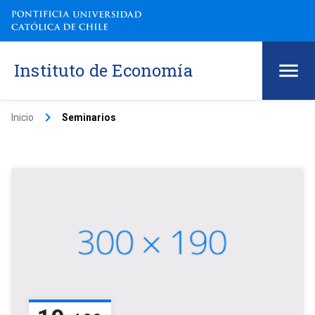
Instituto de Economía
keyboard_arrow_right
Inicio
Seminarios