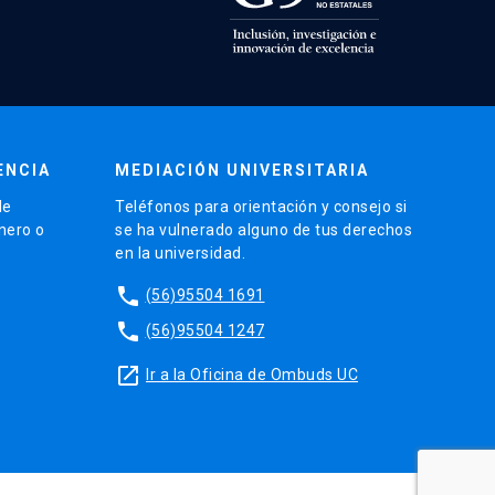
ENCIA
MEDIACIÓN UNIVERSITARIA
de
Teléfonos para orientación y consejo si
énero o
se ha vulnerado alguno de tus derechos
en la universidad.
phone
(56)95504 1691
phone
(56)95504 1247
launch
Ir a la Oficina de Ombuds UC