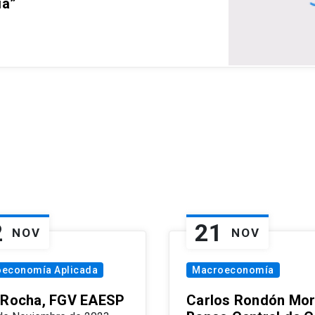
ia”
2
21
NOV
NOV
oeconomía Aplicada
Macroeconomía
 Rocha, FGV EAESP
Carlos Rondón Mor