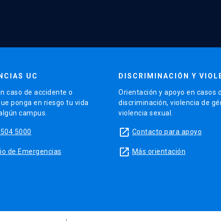
NCIAS UC
DISCRIMINACIÓN Y VIOL
n caso de accidente o
Orientación y apoyo en casos 
que ponga en riesgo tu vida
discriminación, violencia de g
 algún campus.
violencia sexual.
launch
5504 5000
Contacto para apoyo
launch
sitio de Emergencias
Más orientación