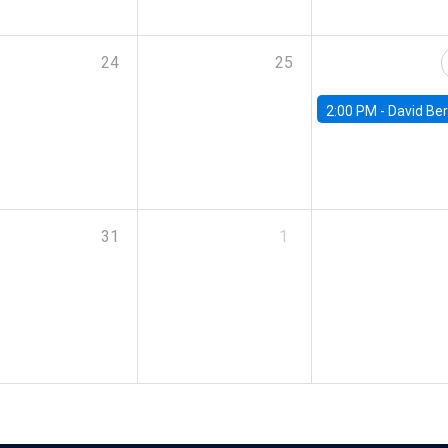
24
25
2:00 PM -
David Berger, D
31
1