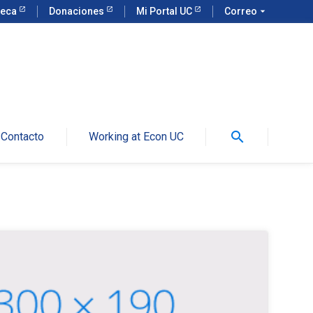
teca
Donaciones
Mi Portal UC
Correo
arrow_drop_down
search
Contacto
Working at Econ UC