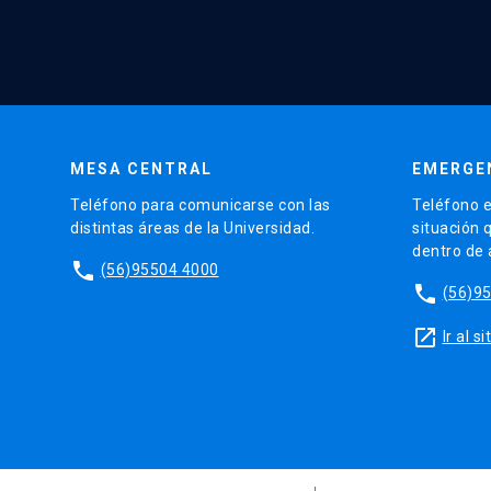
MESA CENTRAL
EMERGE
Teléfono para comunicarse con las
Teléfono e
distintas áreas de la Universidad.
situación 
dentro de
phone
(56)95504 4000
phone
(56)9
launch
Ir al 