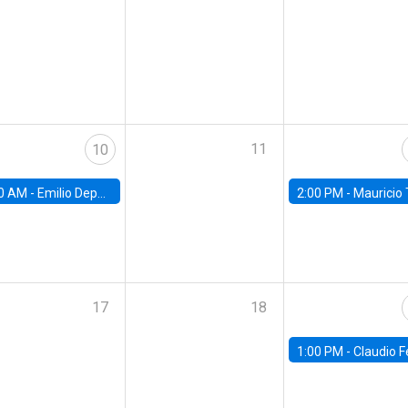
11
10
0 AM -
Emilio Depetris-Chauvín, Universidad Católica
2:00 PM -
Mauricio Tejada,
17
18
1:00 PM -
Claudio Ferraz, British Col