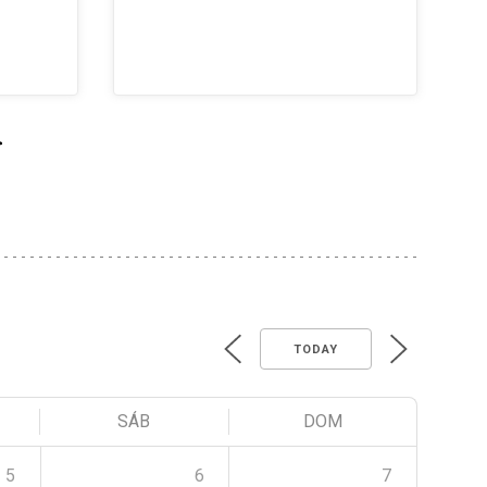
>
TODAY
SÁB
DOM
5
6
7