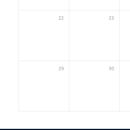
22
23
29
30