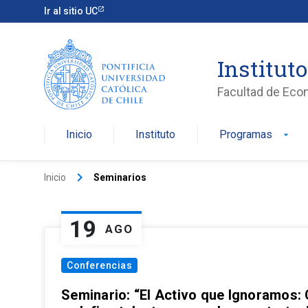
Ir al sitio UC
Institut
Facultad de Eco
Inicio
Instituto
Programas
arrow_drop_down
keyboard_arrow_right
Inicio
Seminarios
19
AGO
Conferencias
Seminario: “El Activo que Ignoramos: