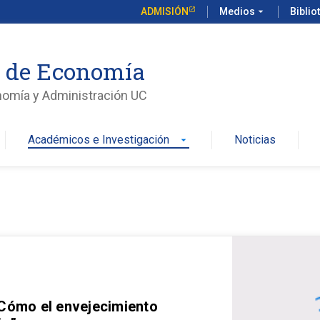
ADMISIÓN
Medios
arrow_drop_down
Biblio
o de Economía
nomía y Administración UC
Académicos e Investigación
Noticias
arrow_drop_down
 Cómo el envejecimiento