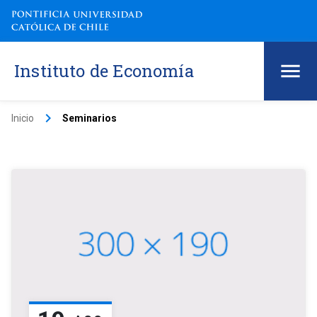
Instituto de Economía
keyboard_arrow_right
Inicio
Seminarios