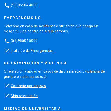
phone
(56)95504 4000
EMERGENCIAS UC
Teléfono en caso de accidente o situación que ponga en
riesgo tu vida dentro de algún campus.
phone
(56)95504 5000
launch
Ir al sitio de Emergencias
DISCRIMINACIÓN Y VIOLENCIA
Orientación y apoyo en casos de discriminación, violencia de
género o violencia sexual.
launch
Contacto para apoyo
launch
Más orientación
MEDIACIÓN UNIVERSITARIA