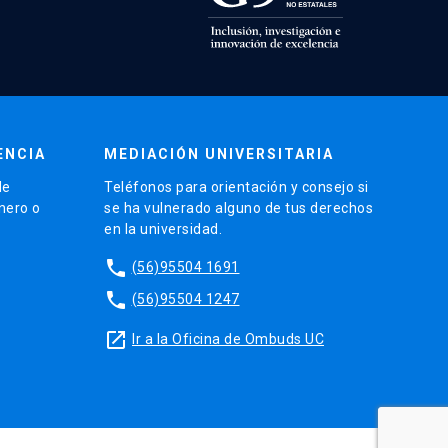
ENCIA
MEDIACIÓN UNIVERSITARIA
de
Teléfonos para orientación y consejo si
énero o
se ha vulnerado alguno de tus derechos
en la universidad.
phone
(56)95504 1691
phone
(56)95504 1247
launch
Ir a la Oficina de Ombuds UC