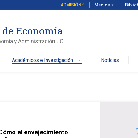
ADMISIÓN
Medios
arrow_drop_down
Biblio
o de Economía
nomía y Administración UC
Académicos e Investigación
Noticias
arrow_drop_down
 Cómo el envejecimiento