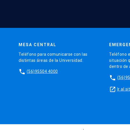
MESA CENTRAL
EMERGE
Teléfono para comunicarse con las
Teléfono e
distintas áreas de la Universidad.
situación 
dentro de
phone
(56)95504 4000
phone
(56)9
launch
Ir al 