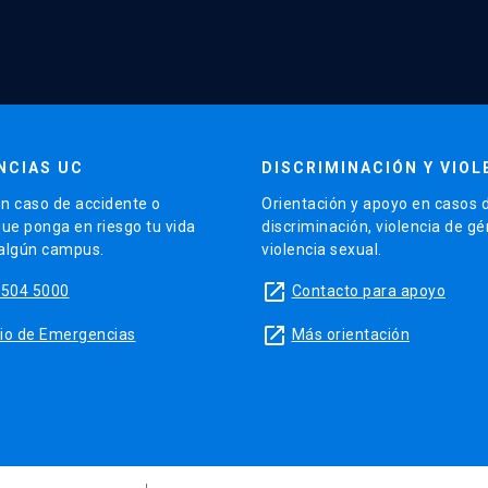
NCIAS UC
DISCRIMINACIÓN Y VIOL
n caso de accidente o
Orientación y apoyo en casos 
que ponga en riesgo tu vida
discriminación, violencia de g
 algún campus.
violencia sexual.
launch
5504 5000
Contacto para apoyo
launch
sitio de Emergencias
Más orientación