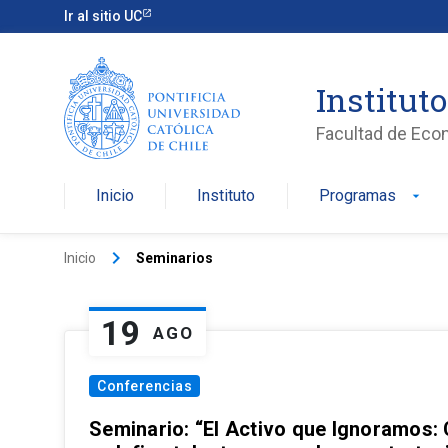
Ir al sitio UC
Institut
Facultad de Eco
Inicio
Instituto
Programas
arrow_drop_down
keyboard_arrow_right
Inicio
Seminarios
19
AGO
Conferencias
Seminario: “El Activo que Ignoramos: