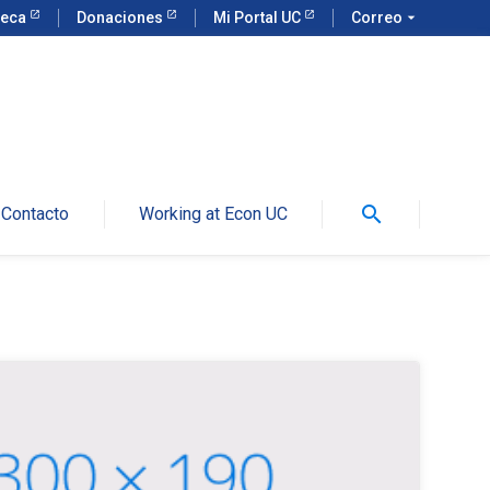
teca
Donaciones
Mi Portal UC
Correo
arrow_drop_down
search
Contacto
Working at Econ UC