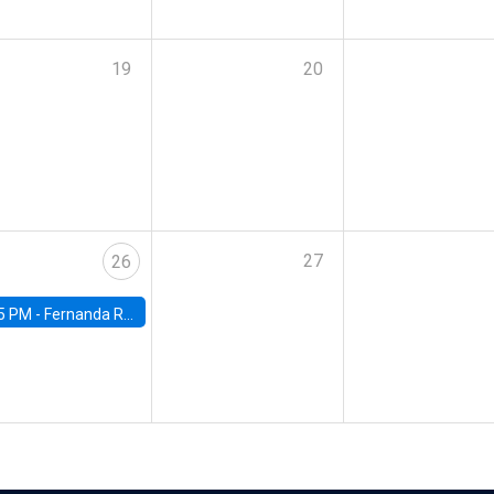
19
20
27
26
5 PM -
Fernanda Rojas Ampuero, University of Wisconsin-Madison