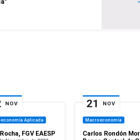
ia”
2
21
NOV
NOV
oeconomía Aplicada
Macroeconomía
 Rocha, FGV EAESP
Carlos Rondón Mor