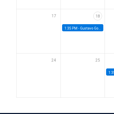
17
18
1:35 PM -
Gustavo González, Banco Central de Chile
24
25
1:3