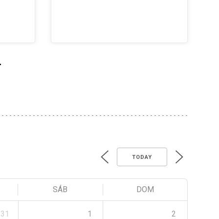
>
TODAY
SÁB
DOM
31
1
2