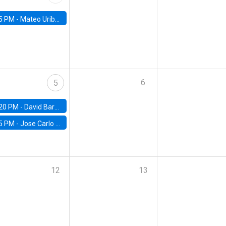
5 PM -
Mateo Uribe-Castro, Universidad de los Andes (Colombia)
6
5
20 PM -
David Bardey, Universidad de los Andes - CEDE
5 PM -
Jose Carlo Bermudez, UC (ME) & World Bank
12
13