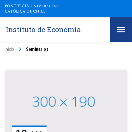
Instituto de Economía
keyboard_arrow_right
Inicio
Seminarios