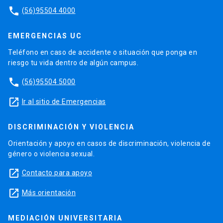
phone
(56)95504 4000
EMERGENCIAS UC
Teléfono en caso de accidente o situación que ponga en
riesgo tu vida dentro de algún campus.
phone
(56)95504 5000
launch
Ir al sitio de Emergencias
DISCRIMINACIÓN Y VIOLENCIA
Orientación y apoyo en casos de discriminación, violencia de
género o violencia sexual.
launch
Contacto para apoyo
launch
Más orientación
MEDIACIÓN UNIVERSITARIA