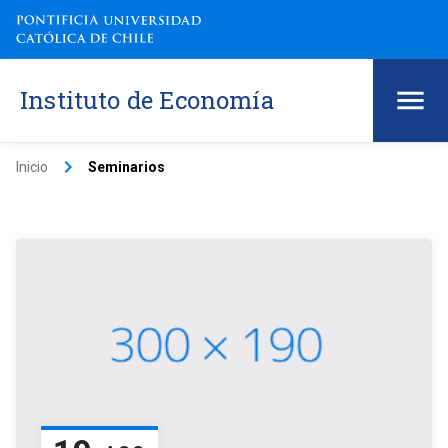
Instituto de Economía
keyboard_arrow_right
Inicio
Seminarios