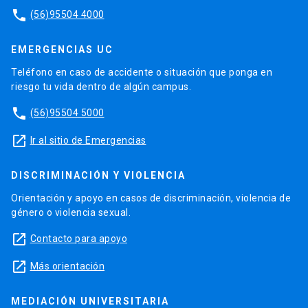
phone
(56)95504 4000
EMERGENCIAS UC
Teléfono en caso de accidente o situación que ponga en
riesgo tu vida dentro de algún campus.
phone
(56)95504 5000
launch
Ir al sitio de Emergencias
DISCRIMINACIÓN Y VIOLENCIA
Orientación y apoyo en casos de discriminación, violencia de
género o violencia sexual.
launch
Contacto para apoyo
launch
Más orientación
MEDIACIÓN UNIVERSITARIA