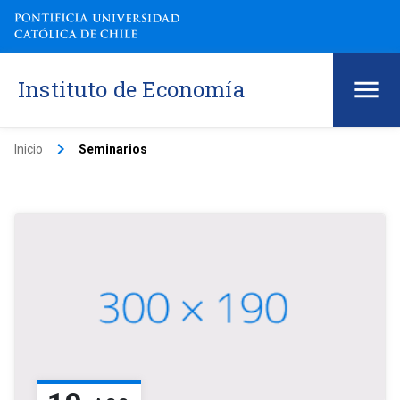
Instituto de Economía
keyboard_arrow_right
Inicio
Seminarios