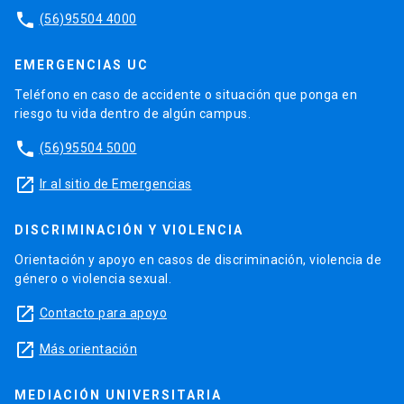
phone
(56)95504 4000
EMERGENCIAS UC
Teléfono en caso de accidente o situación que ponga en
riesgo tu vida dentro de algún campus.
phone
(56)95504 5000
launch
Ir al sitio de Emergencias
DISCRIMINACIÓN Y VIOLENCIA
Orientación y apoyo en casos de discriminación, violencia de
género o violencia sexual.
launch
Contacto para apoyo
launch
Más orientación
MEDIACIÓN UNIVERSITARIA