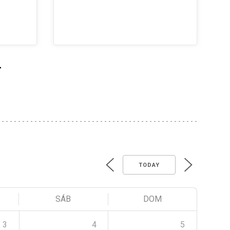
>
TODAY
SÁB
DOM
3
4
5