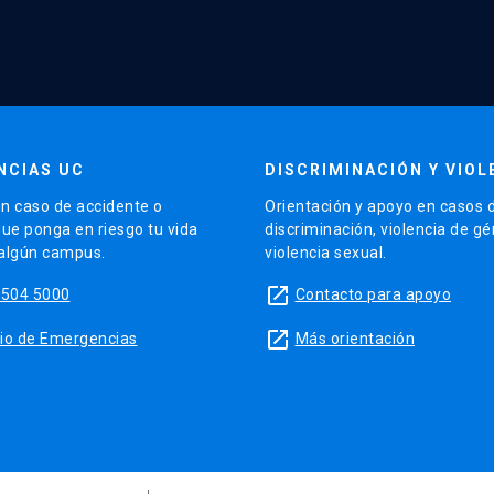
NCIAS UC
DISCRIMINACIÓN Y VIOL
n caso de accidente o
Orientación y apoyo en casos 
que ponga en riesgo tu vida
discriminación, violencia de g
 algún campus.
violencia sexual.
launch
5504 5000
Contacto para apoyo
launch
sitio de Emergencias
Más orientación