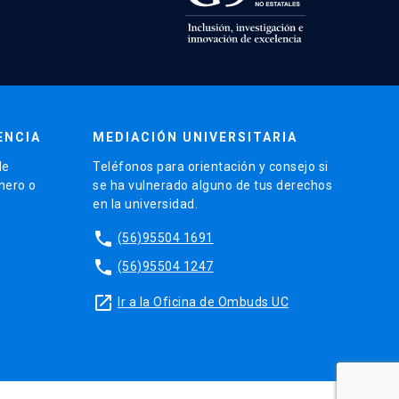
ENCIA
MEDIACIÓN UNIVERSITARIA
de
Teléfonos para orientación y consejo si
énero o
se ha vulnerado alguno de tus derechos
en la universidad.
phone
(56)95504 1691
phone
(56)95504 1247
launch
Ir a la Oficina de Ombuds UC