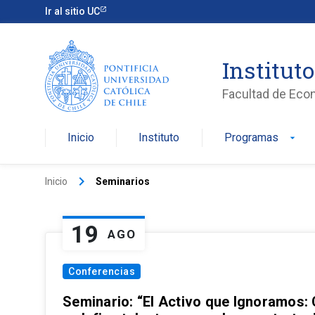
Ir al sitio UC
Institut
Facultad de Eco
Inicio
Instituto
Programas
arrow_drop_down
keyboard_arrow_right
Inicio
Seminarios
19
AGO
Conferencias
Seminario: “El Activo que Ignoramos: