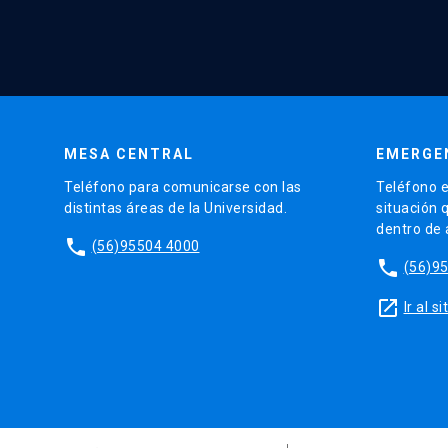
MESA CENTRAL
EMERGE
Teléfono para comunicarse con las
Teléfono e
distintas áreas de la Universidad.
situación 
dentro de
phone
(56)95504 4000
phone
(56)9
launch
Ir al 