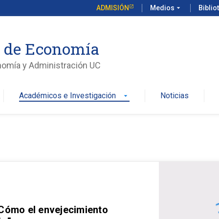
ADMISIÓN
Medios
arrow_drop_down
Biblio
o de Economía
nomía y Administración UC
Académicos e Investigación
Noticias
arrow_drop_down
 Cómo el envejecimiento