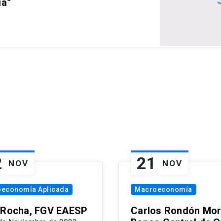
ia”
2
21
NOV
NOV
oeconomía Aplicada
Macroeconomía
 Rocha, FGV EAESP
Carlos Rondón Mor