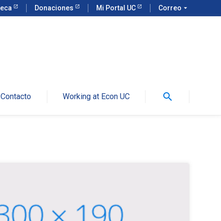
teca
Donaciones
Mi Portal UC
Correo
arrow_drop_down
search
Contacto
Working at Econ UC