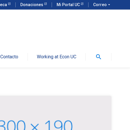
teca
Donaciones
Mi Portal UC
Correo
arrow_drop_down
search
Contacto
Working at Econ UC