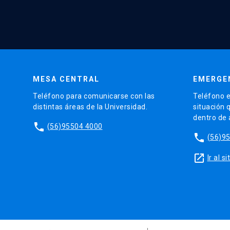
MESA CENTRAL
EMERGE
Teléfono para comunicarse con las
Teléfono e
distintas áreas de la Universidad.
situación 
dentro de
phone
(56)95504 4000
phone
(56)9
launch
Ir al 