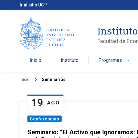
Ir al sitio UC
Institut
Facultad de Eco
Inicio
Instituto
Programas
arrow_drop_down
keyboard_arrow_right
Inicio
Seminarios
19
AGO
Conferencias
Seminario: “El Activo que Ignoramos: