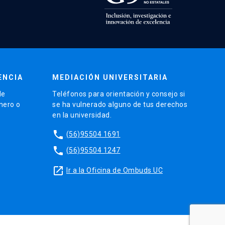
ENCIA
MEDIACIÓN UNIVERSITARIA
de
Teléfonos para orientación y consejo si
énero o
se ha vulnerado alguno de tus derechos
en la universidad.
phone
(56)95504 1691
phone
(56)95504 1247
launch
Ir a la Oficina de Ombuds UC