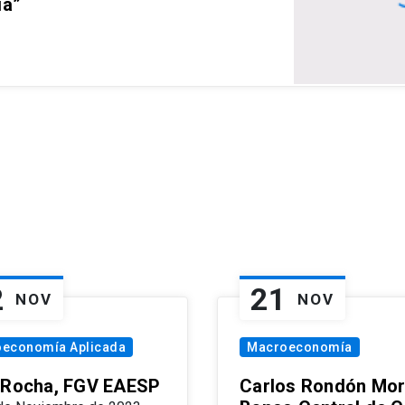
ia”
2
21
NOV
NOV
oeconomía Aplicada
Macroeconomía
 Rocha, FGV EAESP
Carlos Rondón Mor