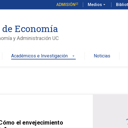
ADMISIÓN
Medios
arrow_drop_down
Biblio
o de Economía
nomía y Administración UC
Académicos e Investigación
Noticias
arrow_drop_down
 Cómo el envejecimiento