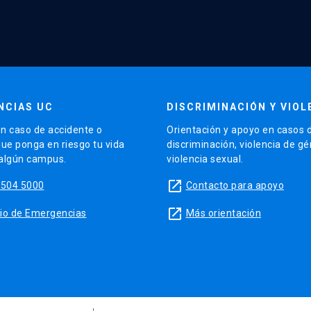
NCIAS UC
DISCRIMINACIÓN Y VIOL
n caso de accidente o
Orientación y apoyo en casos 
que ponga en riesgo tu vida
discriminación, violencia de g
 algún campus.
violencia sexual.
launch
5504 5000
Contacto para apoyo
launch
sitio de Emergencias
Más orientación