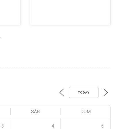
>
TODAY
SÁB
DOM
3
4
5