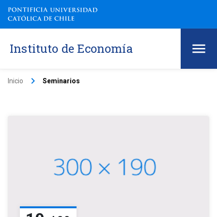
Instituto de Economía
keyboard_arrow_right
Inicio
Seminarios