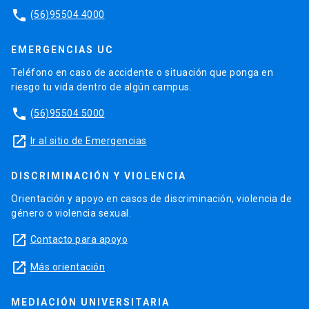
phone
(56)95504 4000
EMERGENCIAS UC
Teléfono en caso de accidente o situación que ponga en
riesgo tu vida dentro de algún campus.
phone
(56)95504 5000
launch
Ir al sitio de Emergencias
DISCRIMINACIÓN Y VIOLENCIA
Orientación y apoyo en casos de discriminación, violencia de
género o violencia sexual.
launch
Contacto para apoyo
launch
Más orientación
MEDIACIÓN UNIVERSITARIA