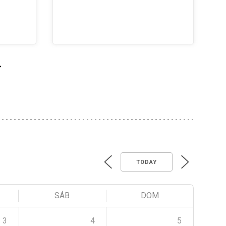
>
TODAY
SÁB
DOM
3
4
5