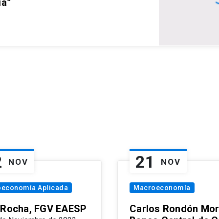
ia”
2
21
NOV
NOV
oeconomía Aplicada
Macroeconomía
 Rocha, FGV EAESP
Carlos Rondón Mor