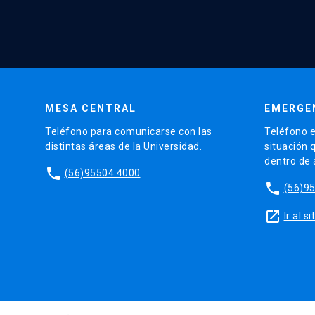
MESA CENTRAL
EMERGE
Teléfono para comunicarse con las
Teléfono e
distintas áreas de la Universidad.
situación 
dentro de
phone
(56)95504 4000
phone
(56)9
launch
Ir al 