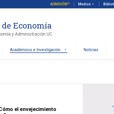
ADMISIÓN
Medios
arrow_drop_down
Biblio
o de Economía
nomía y Administración UC
Académicos e Investigación
Noticias
arrow_drop_down
 Cómo el envejecimiento