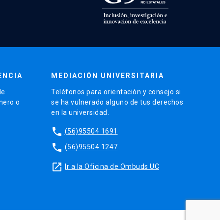
ENCIA
MEDIACIÓN UNIVERSITARIA
de
Teléfonos para orientación y consejo si
énero o
se ha vulnerado alguno de tus derechos
en la universidad.
phone
(56)95504 1691
phone
(56)95504 1247
launch
Ir a la Oficina de Ombuds UC