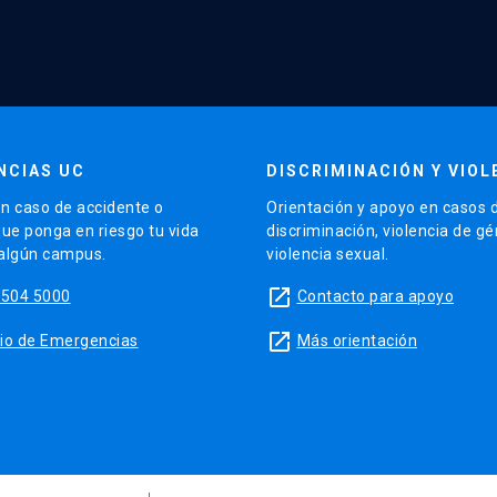
NCIAS UC
DISCRIMINACIÓN Y VIOL
n caso de accidente o
Orientación y apoyo en casos 
que ponga en riesgo tu vida
discriminación, violencia de g
 algún campus.
violencia sexual.
launch
5504 5000
Contacto para apoyo
launch
sitio de Emergencias
Más orientación