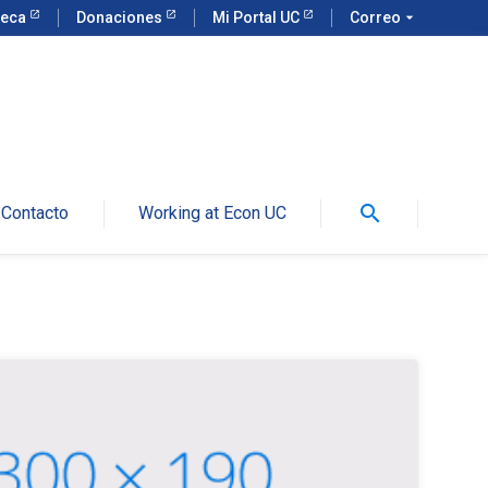
teca
Donaciones
Mi Portal UC
Correo
arrow_drop_down
search
Contacto
Working at Econ UC