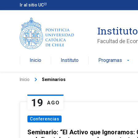
Ir al sitio UC
Institut
Facultad de Eco
Inicio
Instituto
Programas
arrow_drop_down
keyboard_arrow_right
Inicio
Seminarios
19
AGO
Conferencias
Seminario: “El Activo que Ignoramos: