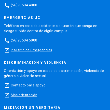
phone
(56)95504 4000
EMERGENCIAS UC
Teléfono en caso de accidente o situación que ponga en
riesgo tu vida dentro de algún campus.
phone
(56)95504 5000
launch
Ir al sitio de Emergencias
DISCRIMINACIÓN Y VIOLENCIA
Orientación y apoyo en casos de discriminación, violencia de
género o violencia sexual.
launch
Contacto para apoyo
launch
Más orientación
MEDIACIÓN UNIVERSITARIA