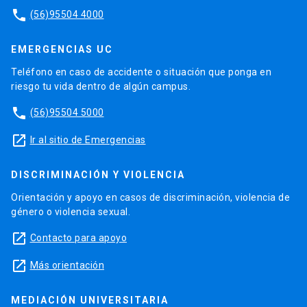
phone
(56)95504 4000
EMERGENCIAS UC
Teléfono en caso de accidente o situación que ponga en
riesgo tu vida dentro de algún campus.
phone
(56)95504 5000
launch
Ir al sitio de Emergencias
DISCRIMINACIÓN Y VIOLENCIA
Orientación y apoyo en casos de discriminación, violencia de
género o violencia sexual.
launch
Contacto para apoyo
launch
Más orientación
MEDIACIÓN UNIVERSITARIA