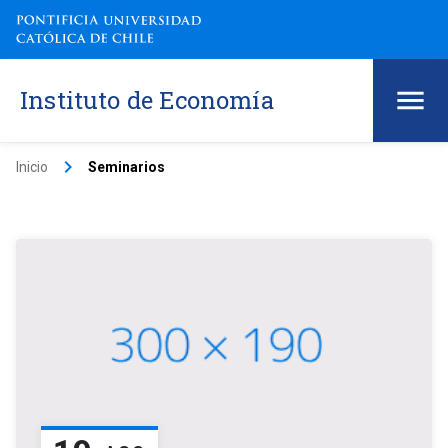
Instituto de Economía
keyboard_arrow_right
Inicio
Seminarios