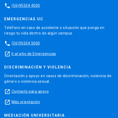
phone
(56)95504 4000
EMERGENCIAS UC
Teléfono en caso de accidente o situación que ponga en
riesgo tu vida dentro de algún campus.
phone
(56)95504 5000
launch
Ir al sitio de Emergencias
DISCRIMINACIÓN Y VIOLENCIA
Orientación y apoyo en casos de discriminación, violencia de
género o violencia sexual.
launch
Contacto para apoyo
launch
Más orientación
MEDIACIÓN UNIVERSITARIA