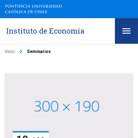
Instituto de Economía
keyboard_arrow_right
Inicio
Seminarios