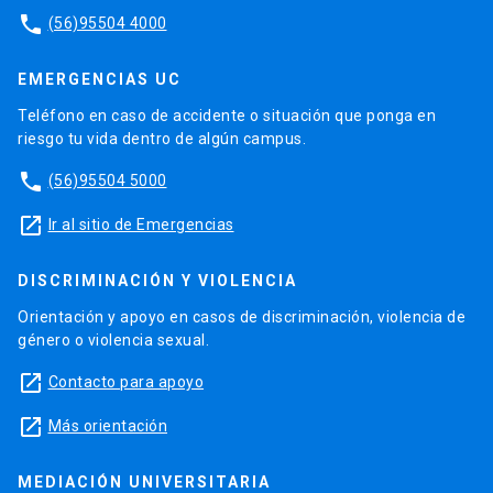
phone
(56)95504 4000
EMERGENCIAS UC
Teléfono en caso de accidente o situación que ponga en
riesgo tu vida dentro de algún campus.
phone
(56)95504 5000
launch
Ir al sitio de Emergencias
DISCRIMINACIÓN Y VIOLENCIA
Orientación y apoyo en casos de discriminación, violencia de
género o violencia sexual.
launch
Contacto para apoyo
launch
Más orientación
MEDIACIÓN UNIVERSITARIA