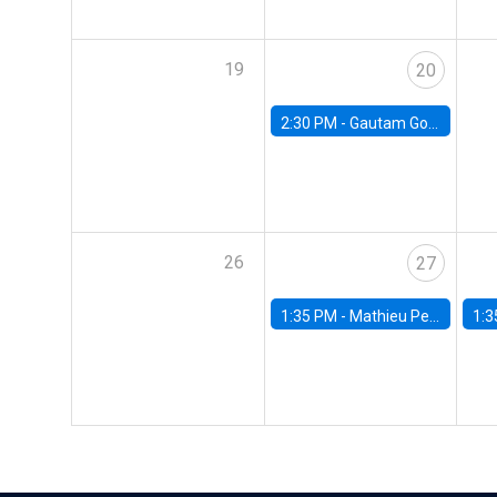
19
20
2:30 PM -
Gautam Gowrisankaran, Columbia University
26
27
1:35 PM -
Mathieu Pedemonte, IDB
1:3