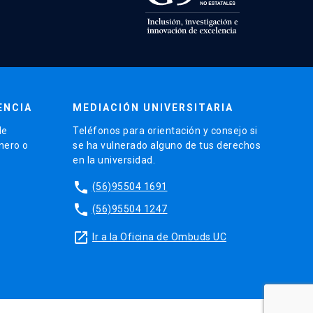
ENCIA
MEDIACIÓN UNIVERSITARIA
de
Teléfonos para orientación y consejo si
énero o
se ha vulnerado alguno de tus derechos
en la universidad.
phone
(56)95504 1691
phone
(56)95504 1247
launch
Ir a la Oficina de Ombuds UC