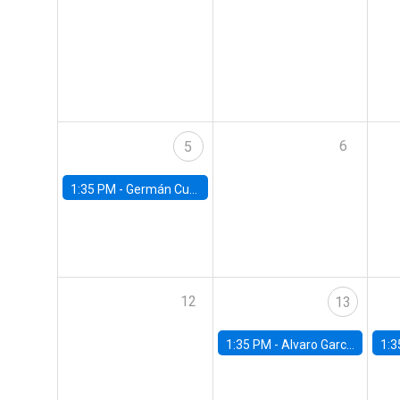
6
5
1:35 PM -
Germán Cubas, University of Houston
12
13
1:35 PM -
Alvaro Garcia-Marin, Universidad de Los Andes
1:3