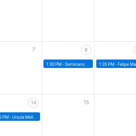
7
8
1:30 PM -
Seminario: “Recuperando la humanidad para progresar en la era de la IA»
1:35 PM -
Felipe Martínez, alumno Doctorado en Ec
15
14
5 PM -
Ursula Mello, Insper - Institute of Education and Research