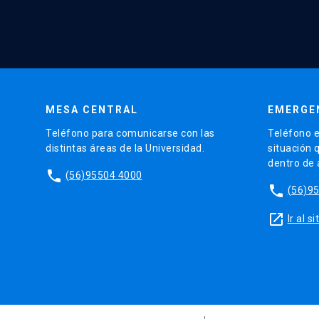
MESA CENTRAL
EMERGE
Teléfono para comunicarse con las
Teléfono e
distintas áreas de la Universidad.
situación 
dentro de
phone
(56)95504 4000
phone
(56)9
launch
Ir al 