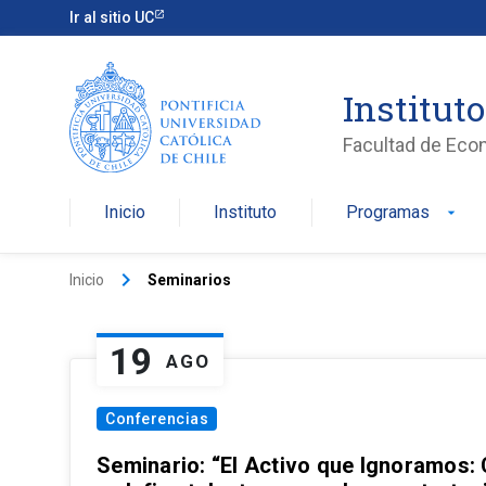
Ir al sitio UC
Institut
Facultad de Eco
Inicio
Instituto
Programas
arrow_drop_down
keyboard_arrow_right
Inicio
Seminarios
19
AGO
Conferencias
Seminario: “El Activo que Ignoramos: