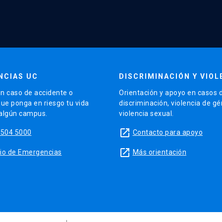
NCIAS UC
DISCRIMINACIÓN Y VIOL
n caso de accidente o
Orientación y apoyo en casos 
que ponga en riesgo tu vida
discriminación, violencia de g
 algún campus.
violencia sexual.
launch
5504 5000
Contacto para apoyo
launch
sitio de Emergencias
Más orientación