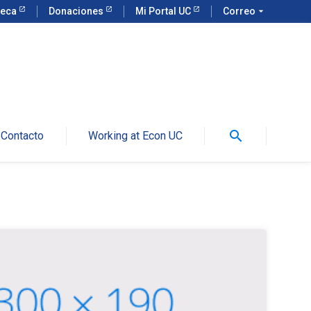
teca
Donaciones
Mi Portal UC
Correo
arrow_drop_down
search
Contacto
Working at Econ UC