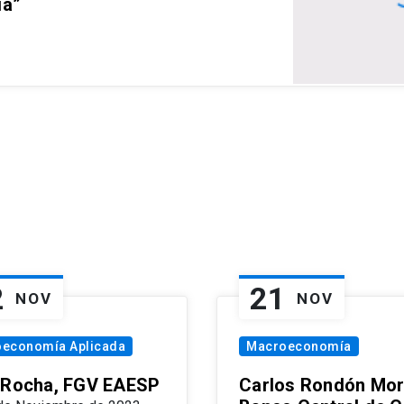
ia”
2
21
NOV
NOV
oeconomía Aplicada
Macroeconomía
 Rocha, FGV EAESP
Carlos Rondón Mor