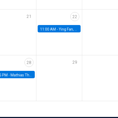
21
22
11:00 AM -
Ying Fan, University of Michigan
29
28
5 PM -
Mathias Thoenig, University of Lausanne