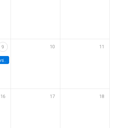
10
11
9
onomía UC
16
17
18