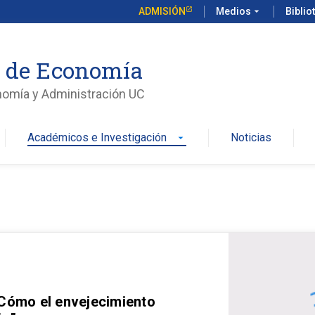
ADMISIÓN
Medios
arrow_drop_down
Biblio
o de Economía
nomía y Administración UC
Académicos e Investigación
Noticias
arrow_drop_down
 Cómo el envejecimiento