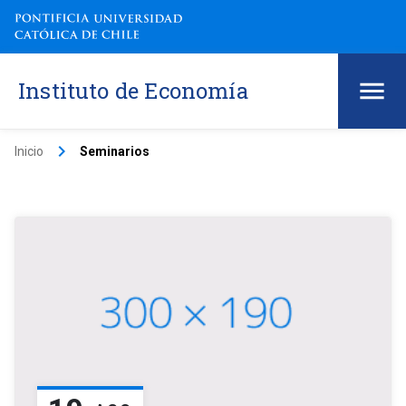
Instituto de Economía
keyboard_arrow_right
Inicio
Seminarios