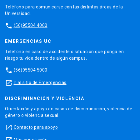
Teléfono para comunicarse con las distintas áreas de la
Universidad.
phone
(56)95504 4000
EMERGENCIAS UC
Teléfono en caso de accidente o situación que ponga en
riesgo tu vida dentro de algún campus.
phone
(56)95504 5000
launch
Ir al sitio de Emergencias
DISCRIMINACIÓN Y VIOLENCIA
Orientación y apoyo en casos de discriminación, violencia de
género o violencia sexual.
launch
Contacto para apoyo
launch
Más orientación