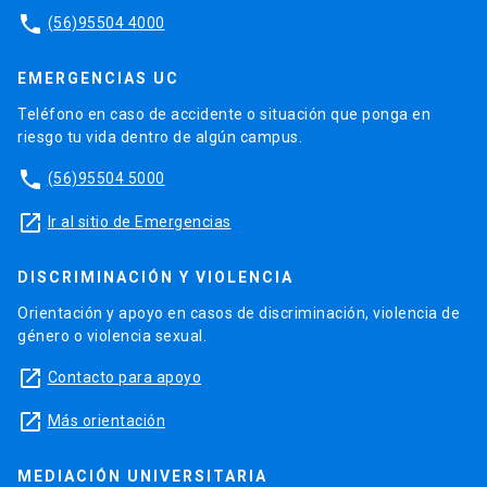
phone
(56)95504 4000
EMERGENCIAS UC
Teléfono en caso de accidente o situación que ponga en
riesgo tu vida dentro de algún campus.
phone
(56)95504 5000
launch
Ir al sitio de Emergencias
DISCRIMINACIÓN Y VIOLENCIA
Orientación y apoyo en casos de discriminación, violencia de
género o violencia sexual.
launch
Contacto para apoyo
launch
Más orientación
MEDIACIÓN UNIVERSITARIA