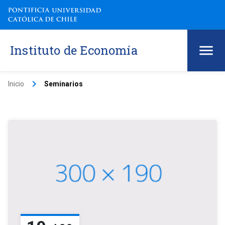
Instituto de Economía
keyboard_arrow_right
Inicio
Seminarios