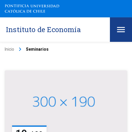
Instituto de Economía
keyboard_arrow_right
Inicio
Seminarios