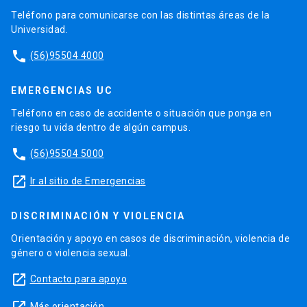
Teléfono para comunicarse con las distintas áreas de la
Universidad.
phone
(56)95504 4000
EMERGENCIAS UC
Teléfono en caso de accidente o situación que ponga en
riesgo tu vida dentro de algún campus.
phone
(56)95504 5000
launch
Ir al sitio de Emergencias
DISCRIMINACIÓN Y VIOLENCIA
Orientación y apoyo en casos de discriminación, violencia de
género o violencia sexual.
launch
Contacto para apoyo
launch
Más orientación