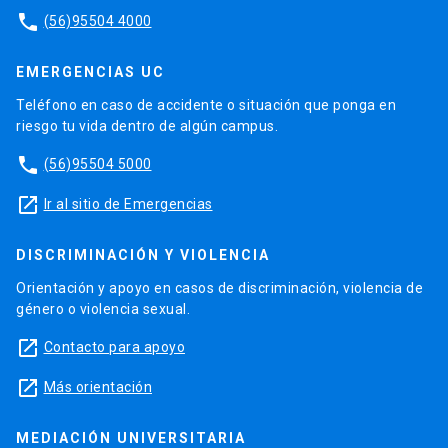
phone
(56)95504 4000
EMERGENCIAS UC
Teléfono en caso de accidente o situación que ponga en
riesgo tu vida dentro de algún campus.
phone
(56)95504 5000
launch
Ir al sitio de Emergencias
DISCRIMINACIÓN Y VIOLENCIA
Orientación y apoyo en casos de discriminación, violencia de
género o violencia sexual.
launch
Contacto para apoyo
launch
Más orientación
MEDIACIÓN UNIVERSITARIA