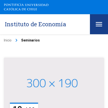
Instituto de Economía
keyboard_arrow_right
Inicio
Seminarios