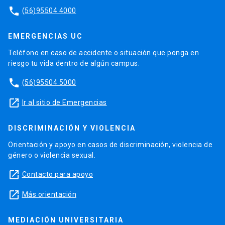
phone
(56)95504 4000
EMERGENCIAS UC
Teléfono en caso de accidente o situación que ponga en
riesgo tu vida dentro de algún campus.
phone
(56)95504 5000
launch
Ir al sitio de Emergencias
DISCRIMINACIÓN Y VIOLENCIA
Orientación y apoyo en casos de discriminación, violencia de
género o violencia sexual.
launch
Contacto para apoyo
launch
Más orientación
MEDIACIÓN UNIVERSITARIA