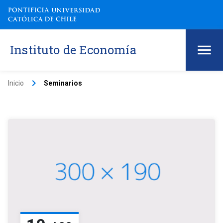
Instituto de Economía
keyboard_arrow_right
Inicio
Seminarios