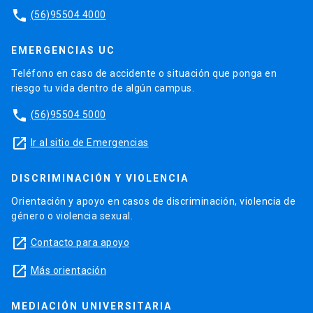
phone
(56)95504 4000
EMERGENCIAS UC
Teléfono en caso de accidente o situación que ponga en
riesgo tu vida dentro de algún campus.
phone
(56)95504 5000
launch
Ir al sitio de Emergencias
DISCRIMINACIÓN Y VIOLENCIA
Orientación y apoyo en casos de discriminación, violencia de
género o violencia sexual.
launch
Contacto para apoyo
launch
Más orientación
MEDIACIÓN UNIVERSITARIA