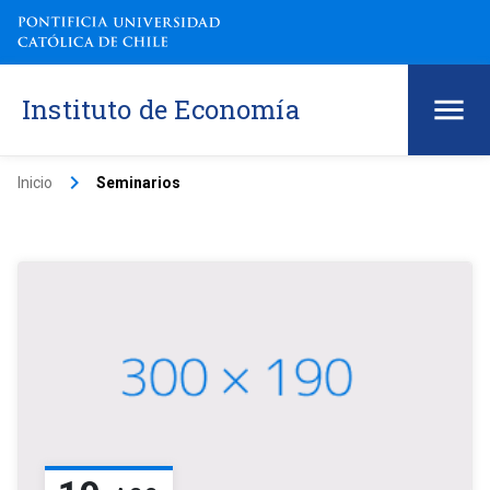
Instituto de Economía
keyboard_arrow_right
Inicio
Seminarios