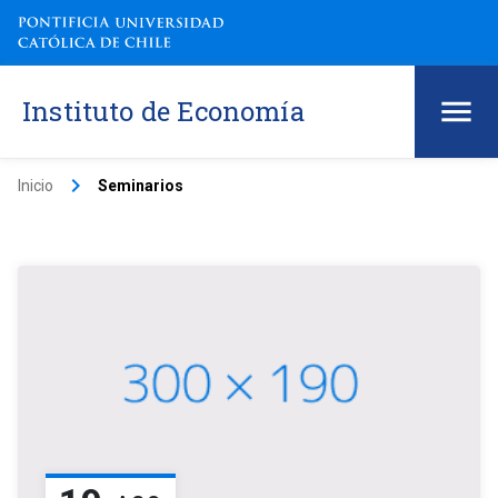
Instituto de Economía
keyboard_arrow_right
Inicio
Seminarios