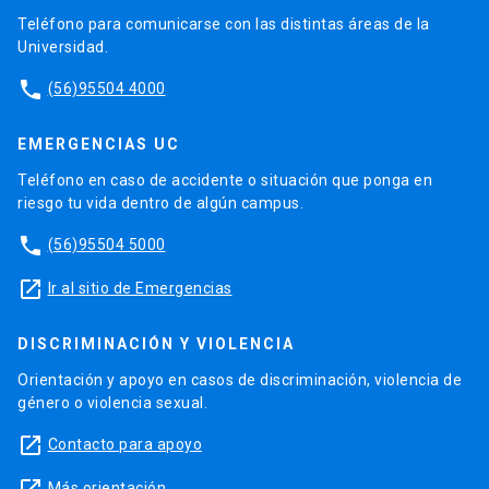
Teléfono para comunicarse con las distintas áreas de la
Universidad.
phone
(56)95504 4000
EMERGENCIAS UC
Teléfono en caso de accidente o situación que ponga en
riesgo tu vida dentro de algún campus.
phone
(56)95504 5000
launch
Ir al sitio de Emergencias
DISCRIMINACIÓN Y VIOLENCIA
Orientación y apoyo en casos de discriminación, violencia de
género o violencia sexual.
launch
Contacto para apoyo
launch
Más orientación