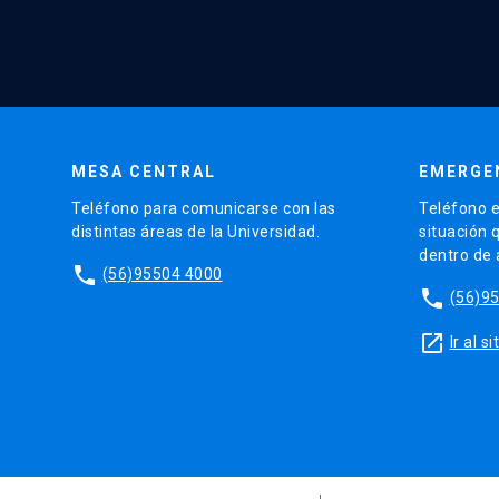
MESA CENTRAL
EMERGE
Teléfono para comunicarse con las
Teléfono e
distintas áreas de la Universidad.
situación 
dentro de
phone
(56)95504 4000
phone
(56)9
launch
Ir al 