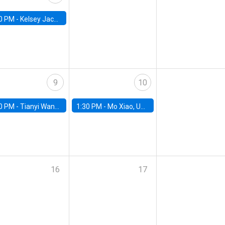
0 PM -
Kelsey Jack, UC Berkeley
9
10
0 PM -
Tianyi Wang, University of Toronto
1:30 PM -
Mo Xiao, University of Arizona
16
17