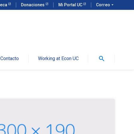
teca
Donaciones
Mi Portal UC
Correo
arrow_drop_down
search
Contacto
Working at Econ UC