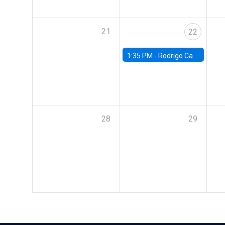
21
22
1:35 PM -
Rodrigo Caputo, Usach
28
29