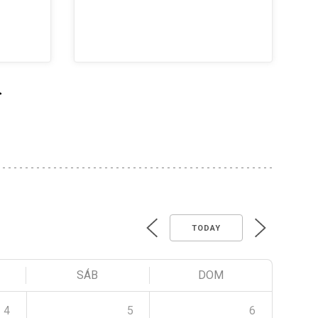
>
TODAY
SÁB
DOM
4
5
6