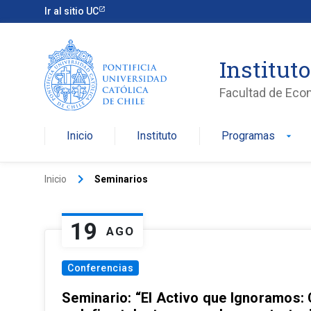
Ir al sitio UC
Institut
Facultad de Eco
Inicio
Instituto
Programas
arrow_drop_down
keyboard_arrow_right
Inicio
Seminarios
19
AGO
Conferencias
Seminario: “El Activo que Ignoramos: