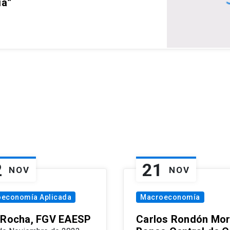
ia”
2
21
NOV
NOV
oeconomía Aplicada
Macroeconomía
 Rocha, FGV EAESP
Carlos Rondón Mor