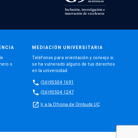
ENCIA
MEDIACIÓN UNIVERSITARIA
de
Teléfonos para orientación y consejo si
énero o
se ha vulnerado alguno de tus derechos
en la universidad.
phone
(56)95504 1691
phone
(56)95504 1247
launch
Ir a la Oficina de Ombuds UC