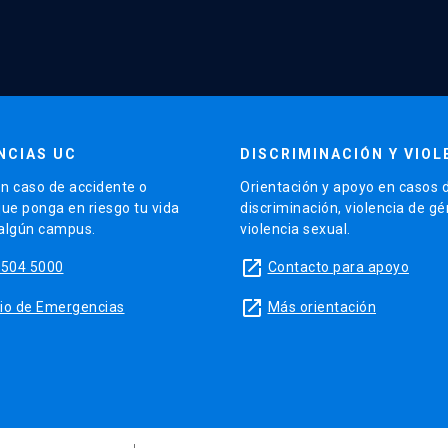
NCIAS UC
DISCRIMINACIÓN Y VIOL
n caso de accidente o
Orientación y apoyo en casos 
que ponga en riesgo tu vida
discriminación, violencia de g
 algún campus.
violencia sexual.
launch
5504 5000
Contacto para apoyo
launch
sitio de Emergencias
Más orientación