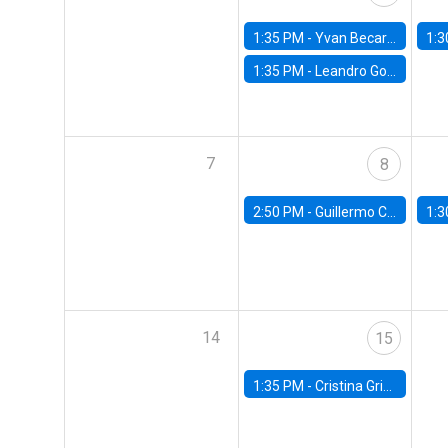
1:35 PM -
Yvan Becard, PUC Río
1:3
1:35 PM -
Leandro Gorno, FGV EPGE Brazilian School of Economics and Finance
7
8
2:50 PM -
Guillermo Carlomagno, Banco Central de Chile
1:3
14
15
1:35 PM -
Cristina Griffa, Universidad de Chile