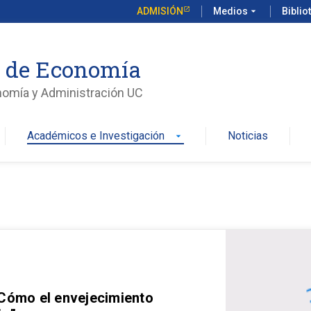
ADMISIÓN
Medios
arrow_drop_down
Biblio
o de Economía
nomía y Administración UC
Académicos e Investigación
Noticias
arrow_drop_down
 Cómo el envejecimiento