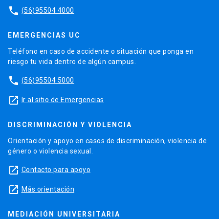
phone
(56)95504 4000
EMERGENCIAS UC
Teléfono en caso de accidente o situación que ponga en
riesgo tu vida dentro de algún campus.
phone
(56)95504 5000
launch
Ir al sitio de Emergencias
DISCRIMINACIÓN Y VIOLENCIA
Orientación y apoyo en casos de discriminación, violencia de
género o violencia sexual.
launch
Contacto para apoyo
launch
Más orientación
MEDIACIÓN UNIVERSITARIA