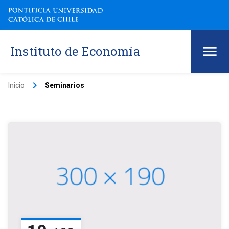
Instituto de Economía
keyboard_arrow_right
Inicio
Seminarios