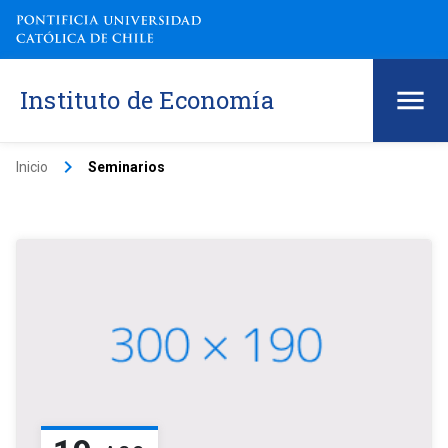
Instituto de Economía
keyboard_arrow_right
Inicio
Seminarios