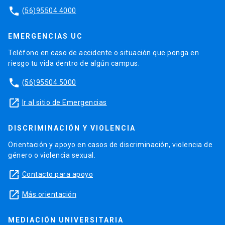
phone
(56)95504 4000
EMERGENCIAS UC
Teléfono en caso de accidente o situación que ponga en
riesgo tu vida dentro de algún campus.
phone
(56)95504 5000
launch
Ir al sitio de Emergencias
DISCRIMINACIÓN Y VIOLENCIA
Orientación y apoyo en casos de discriminación, violencia de
género o violencia sexual.
launch
Contacto para apoyo
launch
Más orientación
MEDIACIÓN UNIVERSITARIA