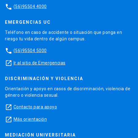
phone
(56)95504 4000
EMERGENCIAS UC
Teléfono en caso de accidente o situación que ponga en
riesgo tu vida dentro de algún campus.
phone
(56)95504 5000
launch
Ir al sitio de Emergencias
DISCRIMINACIÓN Y VIOLENCIA
Orientación y apoyo en casos de discriminación, violencia de
género o violencia sexual.
launch
Contacto para apoyo
launch
Más orientación
MEDIACIÓN UNIVERSITARIA