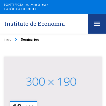
Instituto de Economía
keyboard_arrow_right
Inicio
Seminarios