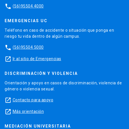
phone
(56)95504 4000
EMERGENCIAS UC
Teléfono en caso de accidente o situación que ponga en
riesgo tu vida dentro de algún campus.
phone
(56)95504 5000
launch
Ir al sitio de Emergencias
DISCRIMINACIÓN Y VIOLENCIA
Orientación y apoyo en casos de discriminación, violencia de
género o violencia sexual.
launch
Contacto para apoyo
launch
Más orientación
MEDIACIÓN UNIVERSITARIA