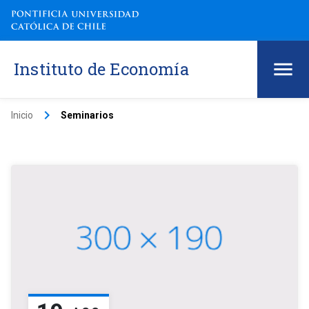
Instituto de Economía
keyboard_arrow_right
Inicio
Seminarios