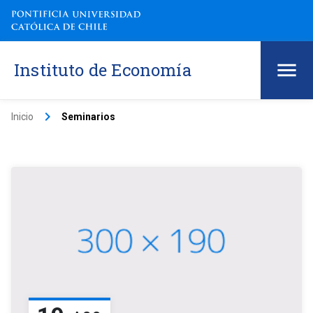
Instituto de Economía
keyboard_arrow_right
Inicio
Seminarios