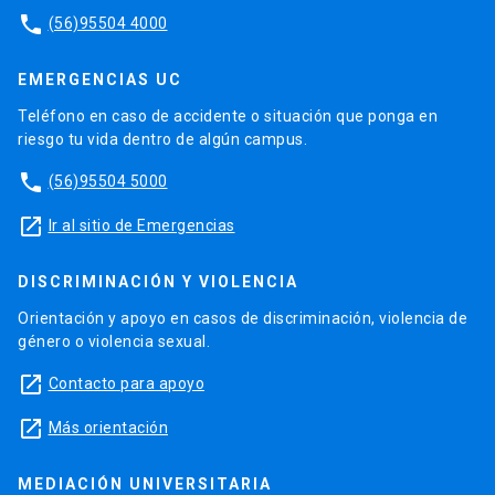
phone
(56)95504 4000
EMERGENCIAS UC
Teléfono en caso de accidente o situación que ponga en
riesgo tu vida dentro de algún campus.
phone
(56)95504 5000
launch
Ir al sitio de Emergencias
DISCRIMINACIÓN Y VIOLENCIA
Orientación y apoyo en casos de discriminación, violencia de
género o violencia sexual.
launch
Contacto para apoyo
launch
Más orientación
MEDIACIÓN UNIVERSITARIA