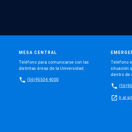
MESA CENTRAL
EMERGE
Teléfono para comunicarse con las
Teléfono e
distintas áreas de la Universidad.
situación 
dentro de
phone
(56)95504 4000
phone
(56)9
launch
Ir al 