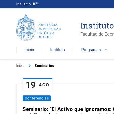
Ir al sitio UC
Institut
Facultad de Eco
Inicio
Instituto
Programas
arrow_drop_down
keyboard_arrow_right
Inicio
Seminarios
19
AGO
Conferencias
Seminario: “El Activo que Ignoramos: