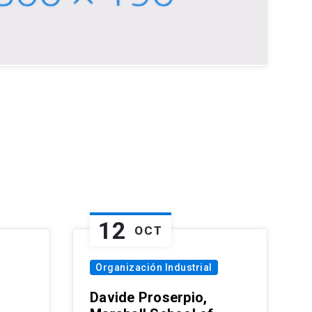
12
OCT
Organización Industrial
Davide Proserpio,