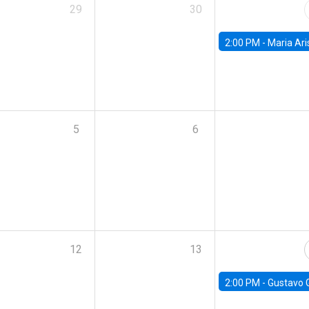
29
30
2:00 PM -
Maria Aristizabal-Ramirez, FED
5
6
12
13
2:00 PM -
Gustavo González - Banco Central d