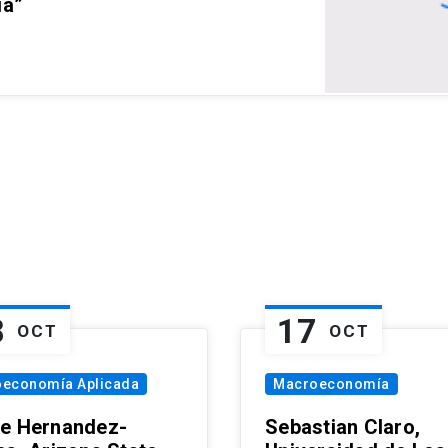
ia”
8
17
OCT
OCT
oeconomía Aplicada
Macroeconomía
e Hernandez-
Sebastian Claro,