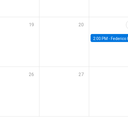
19
20
2:00 PM -
Federico Huneeus - Banco Central de C
26
27