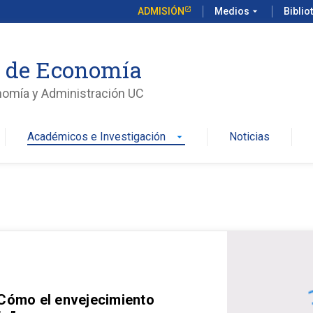
ADMISIÓN
Medios
arrow_drop_down
Biblio
o de Economía
nomía y Administración UC
Académicos e Investigación
Noticias
arrow_drop_down
 Cómo el envejecimiento