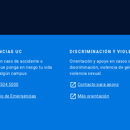
NCIAS UC
DISCRIMINACIÓN Y VIOL
n caso de accidente o
Orientación y apoyo en casos 
que ponga en riesgo tu vida
discriminación, violencia de g
 algún campus.
violencia sexual.
launch
5504 5000
Contacto para apoyo
launch
sitio de Emergencias
Más orientación