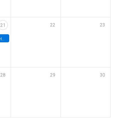
22
23
21
hile
28
29
30