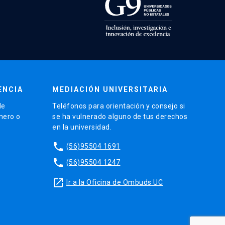
ENCIA
MEDIACIÓN UNIVERSITARIA
de
Teléfonos para orientación y consejo si
énero o
se ha vulnerado alguno de tus derechos
en la universidad.
phone
(56)95504 1691
phone
(56)95504 1247
launch
Ir a la Oficina de Ombuds UC