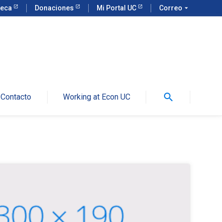
teca
Donaciones
Mi Portal UC
Correo
arrow_drop_down
search
Contacto
Working at Econ UC