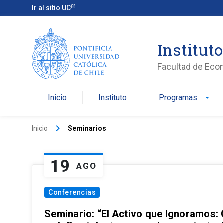
Ir al sitio UC
Institut
Facultad de Eco
Inicio
Instituto
Programas
arrow_drop_down
keyboard_arrow_right
Inicio
Seminarios
19
AGO
Conferencias
Seminario: “El Activo que Ignoramos: