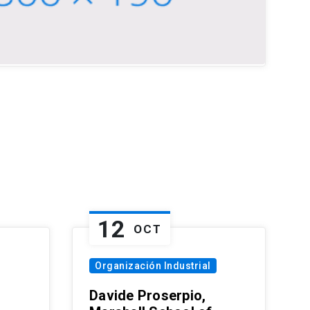
12
OCT
Organización Industrial
Davide Proserpio,