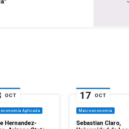
ia”
8
17
OCT
OCT
oeconomía Aplicada
Macroeconomía
e Hernandez-
Sebastian Claro,