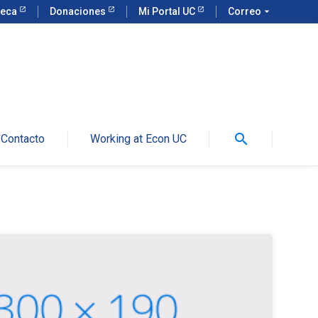
teca
Donaciones
Mi Portal UC
Correo
arrow_drop_down
search
Contacto
Working at Econ UC