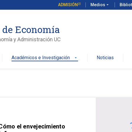
ADMISIÓN
Medios
arrow_drop_down
Biblio
o de Economía
nomía y Administración UC
Académicos e Investigación
Noticias
arrow_drop_down
 Cómo el envejecimiento