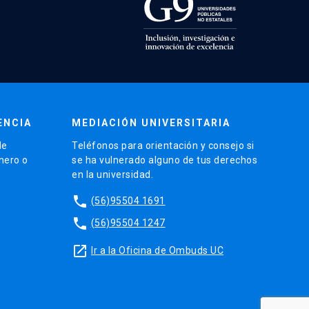
ENCIA
MEDIACIÓN UNIVERSITARIA
de
Teléfonos para orientación y consejo si
énero o
se ha vulnerado alguno de tus derechos
en la universidad.
phone
(56)95504 1691
phone
(56)95504 1247
launch
Ir a la Oficina de Ombuds UC