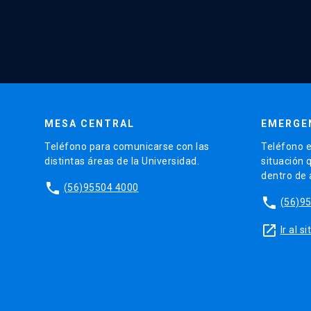
MESA CENTRAL
EMERGE
Teléfono para comunicarse con las
Teléfono e
distintas áreas de la Universidad.
situación 
dentro de
phone
(56)95504 4000
phone
(56)9
launch
Ir al 