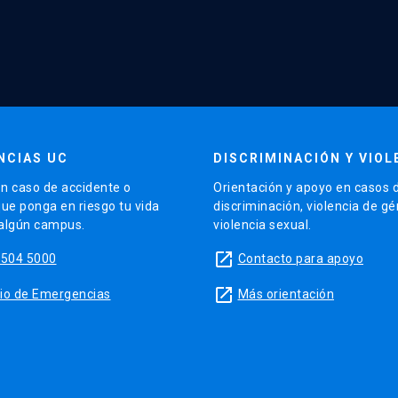
NCIAS UC
DISCRIMINACIÓN Y VIOL
n caso de accidente o
Orientación y apoyo en casos 
que ponga en riesgo tu vida
discriminación, violencia de g
 algún campus.
violencia sexual.
launch
5504 5000
Contacto para apoyo
launch
sitio de Emergencias
Más orientación