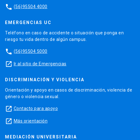
phone
(56)95504 4000
EMERGENCIAS UC
Teléfono en caso de accidente o situación que ponga en
riesgo tu vida dentro de algún campus.
phone
(56)95504 5000
launch
Ir al sitio de Emergencias
DISCRIMINACIÓN Y VIOLENCIA
Orientación y apoyo en casos de discriminación, violencia de
género o violencia sexual.
launch
Contacto para apoyo
launch
Más orientación
MEDIACIÓN UNIVERSITARIA