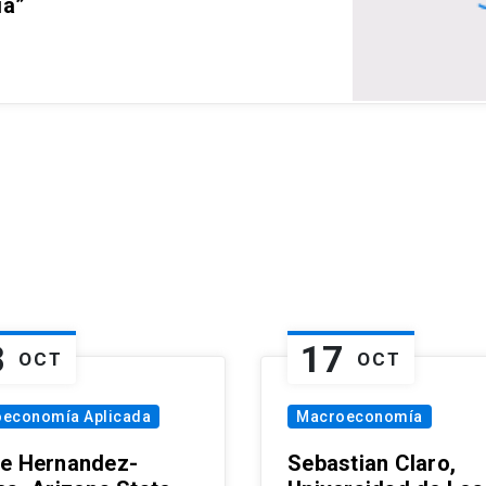
ia”
8
17
OCT
OCT
oeconomía Aplicada
Macroeconomía
e Hernandez-
Sebastian Claro,