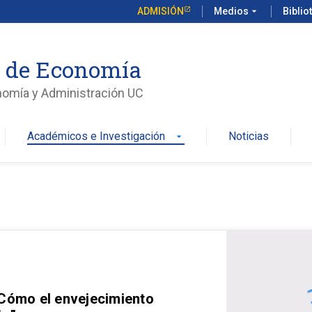
ADMISIÓN
Medios
arrow_drop_down
Biblio
o de Economía
nomía y Administración UC
Académicos e Investigación
Noticias
arrow_drop_down
 Cómo el envejecimiento