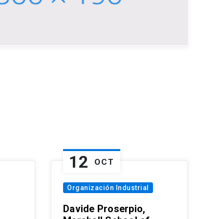
12
OCT
Organización Industrial
Davide Proserpio,