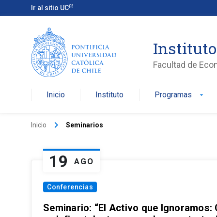
Ir al sitio UC
Institut
Facultad de Eco
Inicio
Instituto
Programas
arrow_drop_down
keyboard_arrow_right
Inicio
Seminarios
19
AGO
Conferencias
Seminario: “El Activo que Ignoramos: