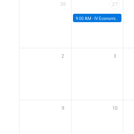
26
27
9:00 AM -
IV Economics Alumni Workshop
2
3
9
10