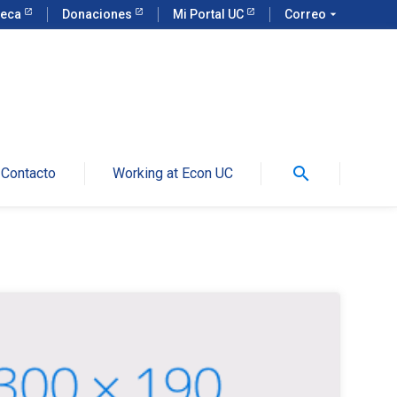
teca
Donaciones
Mi Portal UC
Correo
arrow_drop_down
search
Contacto
Working at Econ UC