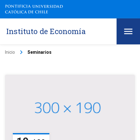
Instituto de Economía
keyboard_arrow_right
Inicio
Seminarios