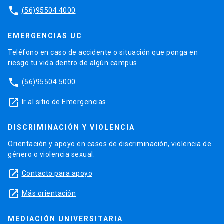
phone
(56)95504 4000
EMERGENCIAS UC
Teléfono en caso de accidente o situación que ponga en
riesgo tu vida dentro de algún campus.
phone
(56)95504 5000
launch
Ir al sitio de Emergencias
DISCRIMINACIÓN Y VIOLENCIA
Orientación y apoyo en casos de discriminación, violencia de
género o violencia sexual.
launch
Contacto para apoyo
launch
Más orientación
MEDIACIÓN UNIVERSITARIA