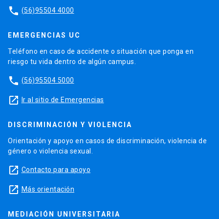
phone
(56)95504 4000
EMERGENCIAS UC
Teléfono en caso de accidente o situación que ponga en
riesgo tu vida dentro de algún campus.
phone
(56)95504 5000
launch
Ir al sitio de Emergencias
DISCRIMINACIÓN Y VIOLENCIA
Orientación y apoyo en casos de discriminación, violencia de
género o violencia sexual.
launch
Contacto para apoyo
launch
Más orientación
MEDIACIÓN UNIVERSITARIA