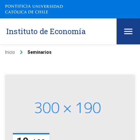
Instituto de Economía
keyboard_arrow_right
Inicio
Seminarios