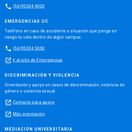
phone
(56)95504 4000
EMERGENCIAS UC
Teléfono en caso de accidente o situación que ponga en
riesgo tu vida dentro de algún campus.
phone
(56)95504 5000
launch
Ir al sitio de Emergencias
DISCRIMINACIÓN Y VIOLENCIA
Orientación y apoyo en casos de discriminación, violencia de
género o violencia sexual.
launch
Contacto para apoyo
launch
Más orientación
MEDIACIÓN UNIVERSITARIA