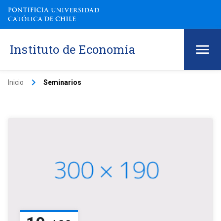
Instituto de Economía
keyboard_arrow_right
Inicio
Seminarios