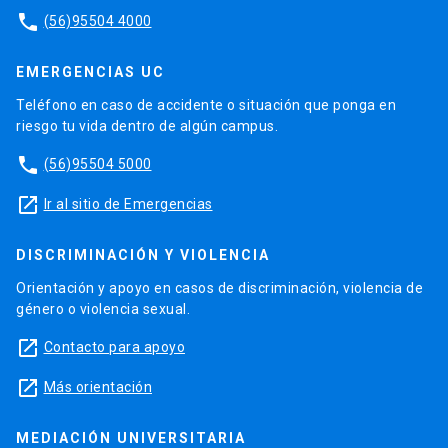
phone
(56)95504 4000
EMERGENCIAS UC
Teléfono en caso de accidente o situación que ponga en
riesgo tu vida dentro de algún campus.
phone
(56)95504 5000
launch
Ir al sitio de Emergencias
DISCRIMINACIÓN Y VIOLENCIA
Orientación y apoyo en casos de discriminación, violencia de
género o violencia sexual.
launch
Contacto para apoyo
launch
Más orientación
MEDIACIÓN UNIVERSITARIA