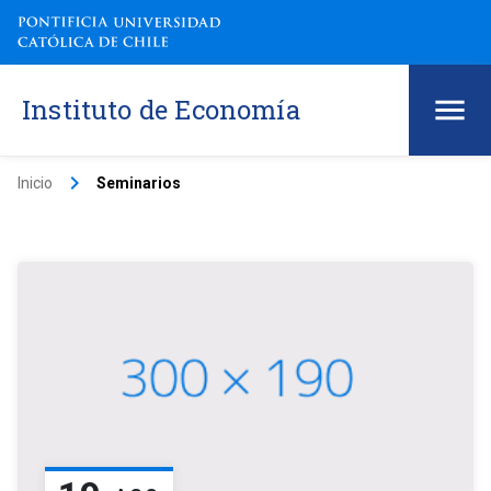
Instituto de Economía
keyboard_arrow_right
Inicio
Seminarios