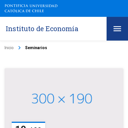
Instituto de Economía
keyboard_arrow_right
Inicio
Seminarios