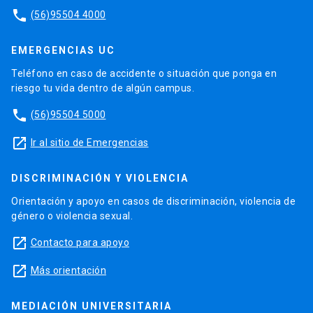
phone
(56)95504 4000
EMERGENCIAS UC
Teléfono en caso de accidente o situación que ponga en
riesgo tu vida dentro de algún campus.
phone
(56)95504 5000
launch
Ir al sitio de Emergencias
DISCRIMINACIÓN Y VIOLENCIA
Orientación y apoyo en casos de discriminación, violencia de
género o violencia sexual.
launch
Contacto para apoyo
launch
Más orientación
MEDIACIÓN UNIVERSITARIA