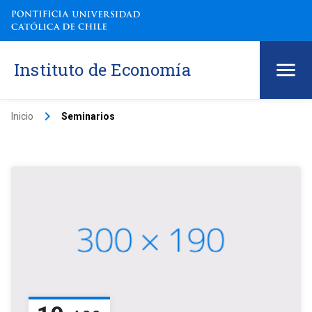
Instituto de Economía
keyboard_arrow_right
Inicio
Seminarios