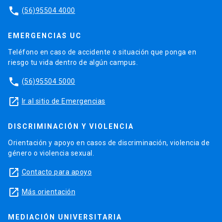
phone
(56)95504 4000
EMERGENCIAS UC
Teléfono en caso de accidente o situación que ponga en
riesgo tu vida dentro de algún campus.
phone
(56)95504 5000
launch
Ir al sitio de Emergencias
DISCRIMINACIÓN Y VIOLENCIA
Orientación y apoyo en casos de discriminación, violencia de
género o violencia sexual.
launch
Contacto para apoyo
launch
Más orientación
MEDIACIÓN UNIVERSITARIA