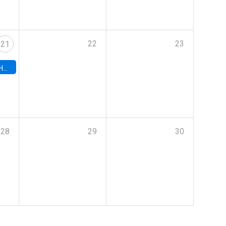
22
23
21
hile
28
29
30