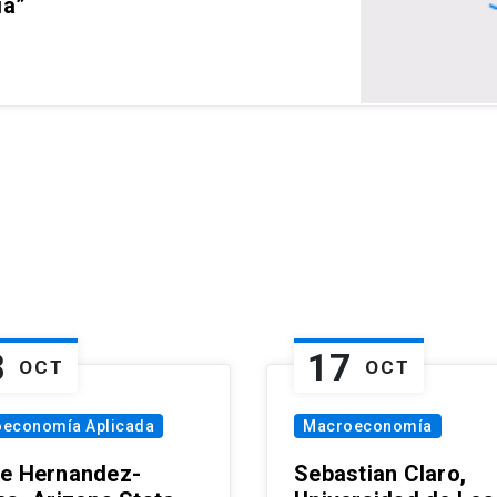
ia”
8
17
OCT
OCT
oeconomía Aplicada
Macroeconomía
e Hernandez-
Sebastian Claro,