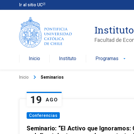
Ir al sitio UC
Institut
Facultad de Eco
Inicio
Instituto
Programas
arrow_drop_down
keyboard_arrow_right
Inicio
Seminarios
19
AGO
Conferencias
Seminario: “El Activo que Ignoramos: