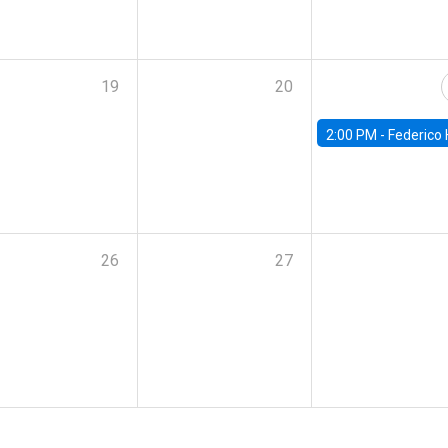
19
20
2:00 PM -
Federico Huneeus - Banco Central de C
26
27