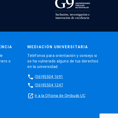
ENCIA
MEDIACIÓN UNIVERSITARIA
de
Teléfonos para orientación y consejo si
énero o
se ha vulnerado alguno de tus derechos
en la universidad.
phone
(56)95504 1691
phone
(56)95504 1247
launch
Ir a la Oficina de Ombuds UC