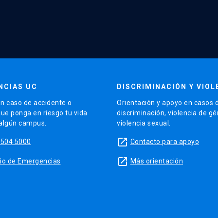
NCIAS UC
DISCRIMINACIÓN Y VIOL
n caso de accidente o
Orientación y apoyo en casos 
que ponga en riesgo tu vida
discriminación, violencia de g
 algún campus.
violencia sexual.
launch
5504 5000
Contacto para apoyo
launch
sitio de Emergencias
Más orientación