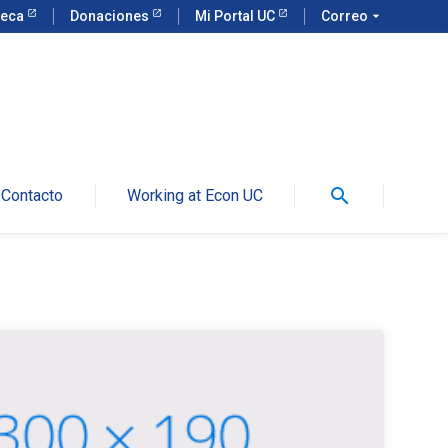
teca
Donaciones
Mi Portal UC
Correo
arrow_drop_down
search
Contacto
Working at Econ UC