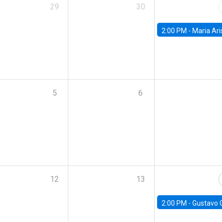
29
30
2:00 PM -
Maria Aristizabal-Ramirez, FED
5
6
12
13
2:00 PM -
Gustavo González - Banco Central d