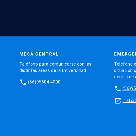
MESA CENTRAL
EMERGE
Teléfono para comunicarse con las
Teléfono e
distintas áreas de la Universidad.
situación 
dentro de
phone
(56)95504 4000
phone
(56)9
launch
Ir al 