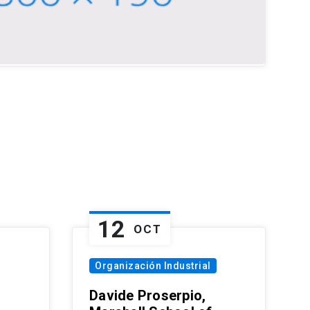
12
OCT
Organización Industrial
Davide Proserpio,