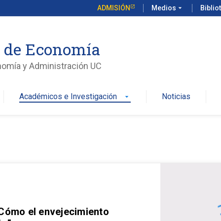
ADMISIÓN
Medios
arrow_drop_down
Biblio
o de Economía
nomía y Administración UC
Académicos e Investigación
Noticias
arrow_drop_down
 Cómo el envejecimiento