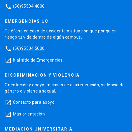
phone
(56)95504 4000
EMERGENCIAS UC
Teléfono en caso de accidente o situación que ponga en
riesgo tu vida dentro de algún campus.
phone
(56)95504 5000
launch
Ir al sitio de Emergencias
DISCRIMINACIÓN Y VIOLENCIA
Orientación y apoyo en casos de discriminación, violencia de
género o violencia sexual.
launch
Contacto para apoyo
launch
Más orientación
MEDIACIÓN UNIVERSITARIA