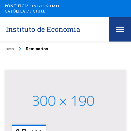
Instituto de Economía
keyboard_arrow_right
Inicio
Seminarios