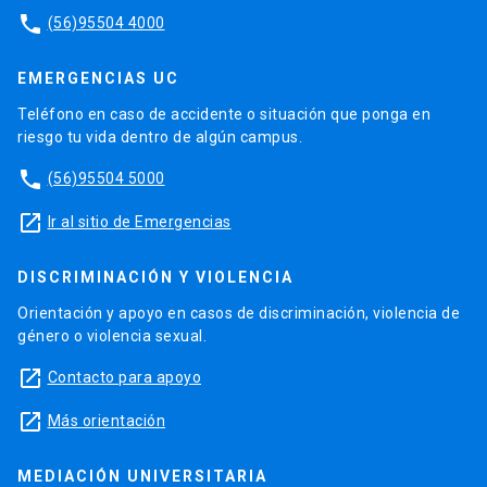
phone
(56)95504 4000
EMERGENCIAS UC
Teléfono en caso de accidente o situación que ponga en
riesgo tu vida dentro de algún campus.
phone
(56)95504 5000
launch
Ir al sitio de Emergencias
DISCRIMINACIÓN Y VIOLENCIA
Orientación y apoyo en casos de discriminación, violencia de
género o violencia sexual.
launch
Contacto para apoyo
launch
Más orientación
MEDIACIÓN UNIVERSITARIA