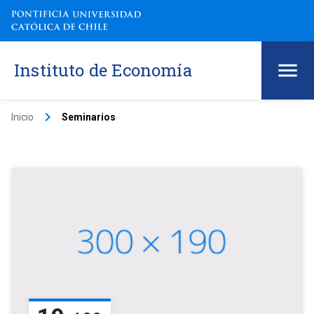
Instituto de Economía
keyboard_arrow_right
Inicio
Seminarios