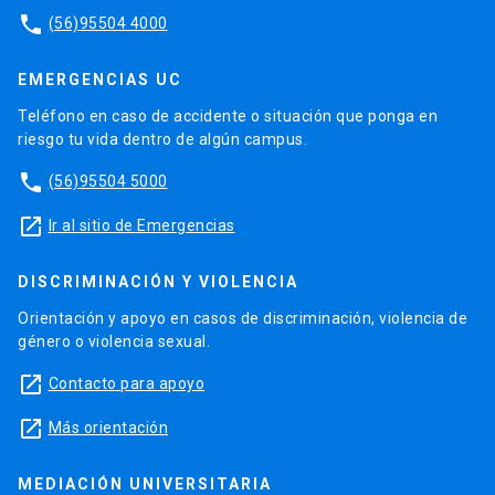
phone
(56)95504 4000
EMERGENCIAS UC
Teléfono en caso de accidente o situación que ponga en
riesgo tu vida dentro de algún campus.
phone
(56)95504 5000
launch
Ir al sitio de Emergencias
DISCRIMINACIÓN Y VIOLENCIA
Orientación y apoyo en casos de discriminación, violencia de
género o violencia sexual.
launch
Contacto para apoyo
launch
Más orientación
MEDIACIÓN UNIVERSITARIA