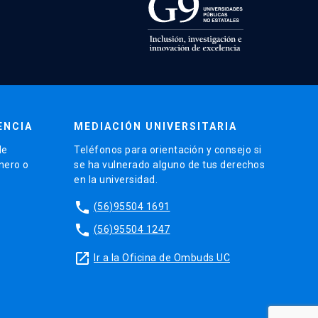
ENCIA
MEDIACIÓN UNIVERSITARIA
de
Teléfonos para orientación y consejo si
énero o
se ha vulnerado alguno de tus derechos
en la universidad.
phone
(56)95504 1691
phone
(56)95504 1247
launch
Ir a la Oficina de Ombuds UC