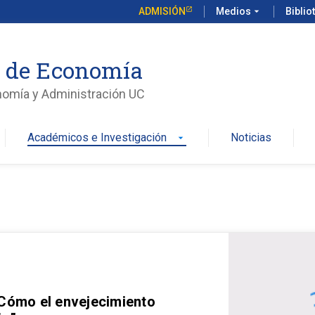
ADMISIÓN
Medios
arrow_drop_down
Biblio
o de Economía
nomía y Administración UC
Académicos e Investigación
Noticias
arrow_drop_down
 Cómo el envejecimiento