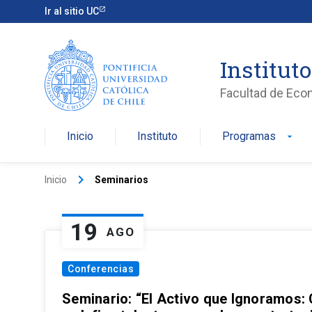
Ir al sitio UC
Institut
Facultad de Eco
Inicio
Instituto
Programas
arrow_drop_down
keyboard_arrow_right
Inicio
Seminarios
19
AGO
Conferencias
Seminario: “El Activo que Ignoramos: