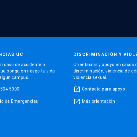
NCIAS UC
DISCRIMINACIÓN Y VIOL
n caso de accidente o
Orientación y apoyo en casos 
que ponga en riesgo tu vida
discriminación, violencia de g
 algún campus.
violencia sexual.
launch
5504 5000
Contacto para apoyo
launch
sitio de Emergencias
Más orientación