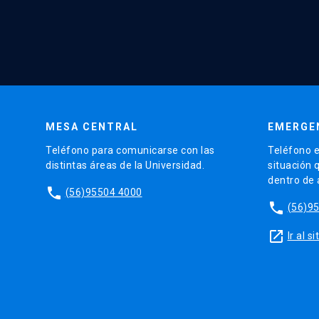
MESA CENTRAL
EMERGE
Teléfono para comunicarse con las
Teléfono e
distintas áreas de la Universidad.
situación 
dentro de
phone
(56)95504 4000
phone
(56)9
launch
Ir al 