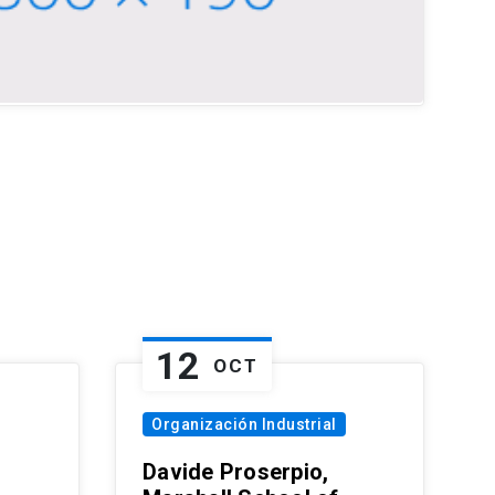
12
OCT
Organización Industrial
Davide Proserpio,