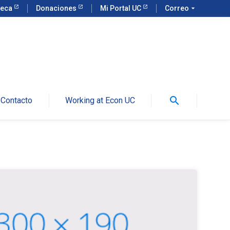
teca
Donaciones
Mi Portal UC
Correo
arrow_drop_down
search
Contacto
Working at Econ UC