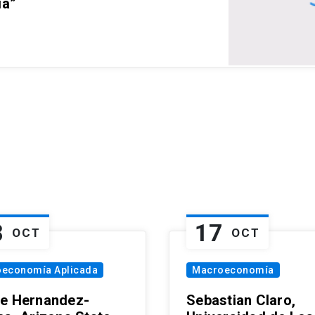
ia”
8
17
OCT
OCT
oeconomía Aplicada
Macroeconomía
e Hernandez-
Sebastian Claro,