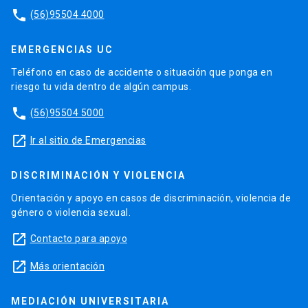
phone
(56)95504 4000
EMERGENCIAS UC
Teléfono en caso de accidente o situación que ponga en
riesgo tu vida dentro de algún campus.
phone
(56)95504 5000
launch
Ir al sitio de Emergencias
DISCRIMINACIÓN Y VIOLENCIA
Orientación y apoyo en casos de discriminación, violencia de
género o violencia sexual.
launch
Contacto para apoyo
launch
Más orientación
MEDIACIÓN UNIVERSITARIA