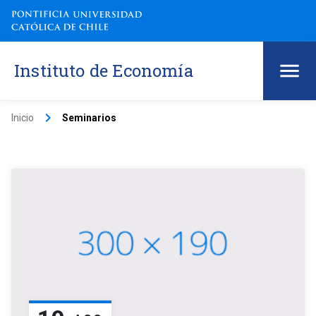
Instituto de Economía
keyboard_arrow_right
Inicio
Seminarios