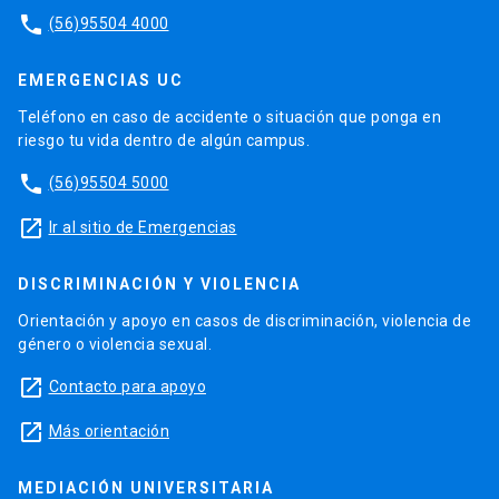
phone
(56)95504 4000
EMERGENCIAS UC
Teléfono en caso de accidente o situación que ponga en
riesgo tu vida dentro de algún campus.
phone
(56)95504 5000
launch
Ir al sitio de Emergencias
DISCRIMINACIÓN Y VIOLENCIA
Orientación y apoyo en casos de discriminación, violencia de
género o violencia sexual.
launch
Contacto para apoyo
launch
Más orientación
MEDIACIÓN UNIVERSITARIA