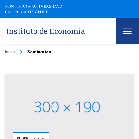
Instituto de Economía
keyboard_arrow_right
Inicio
Seminarios